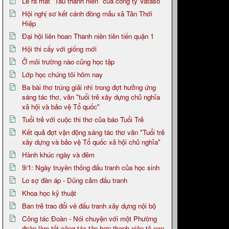
Lễ ra mắt "Tàu thanh niên" của công ty Vataso
Hội nghị sơ kết cánh đồng mẫu xã Tân Thới
Hiệp
Đại hội liên hoan Thanh niên tiên tiến quận 1
Hội thi cấy với giống mới
Ở môi trường nào cũng học tập
Lớp học chúng tôi hôm nay
Ba bài thơ trúng giải nhì trong đợt hưởng ứng
sáng tác thơ, văn "tuổi trẻ xây dựng chủ nghĩa
xã hội và bảo vệ Tổ quốc"
Tuổi trẻ với cuộc thi thơ của báo Tuổi Trẻ
Kết quả đợt vận động sáng tác thơ văn "Tuổi trẻ
xây dựng và bảo vệ Tổ quốc xã hội chủ nghĩa"
Hành khúc ngày và đêm
9/1: Ngày truyền thống đấu tranh của học sinh
Lo sợ đàn áp - Dũng cảm đấu tranh
Khoa học kỹ thuật
Ban trẻ trao đổi về đấu tranh xây dựng nội bộ
Công tác Đoàn - Nói chuyện với một Phường
đoàn làm tốt công tác tập hợp thanh niên tệ nạn