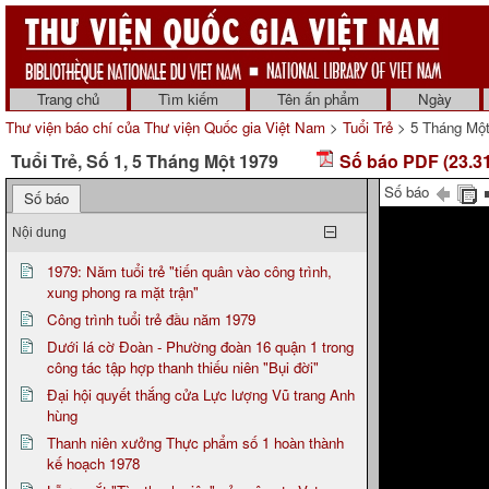
Trang chủ
Tìm kiếm
Tên ấn phẩm
Ngày
Thư viện báo chí của Thư viện Quốc gia Việt Nam
>
Tuổi Trẻ
> 5 Tháng Một
Tuổi Trẻ, Số 1, 5 Tháng Một 1979
Số báo PDF (23.3
Số báo
Số báo
Nội dung
1979: Năm tuổi trẻ "tiến quân vào công trình,
xung phong ra mặt trận"
Công trình tuổi trẻ đầu năm 1979
Dưới lá cờ Đoàn - Phường đoàn 16 quận 1 trong
công tác tập hợp thanh thiếu niên "Bụi đời"
Đại hội quyết thắng cửa Lực lượng Vũ trang Anh
hùng
Thanh niên xưởng Thực phẩm số 1 hoàn thành
kế hoạch 1978