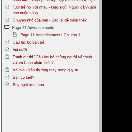
Tuổi trẻ nói với nhau - Giấc ngủ: Người cảnh giới
cho cuộc sống
Chuyện nhỏ của bạn - Sao lại dễ buồn thế?
Page 11 Advertisements
Page 11 Advertisements Column 1
Câu lạc bộ bạn trẻ
Vui cười
Tranh dự thi "Câu lạc bộ những người vẽ tranh
vui và tranh châm biếm"
Vài biểu hiện thường thấy trong quý tư
Bạn có biết?
Suy nghĩ xem sao