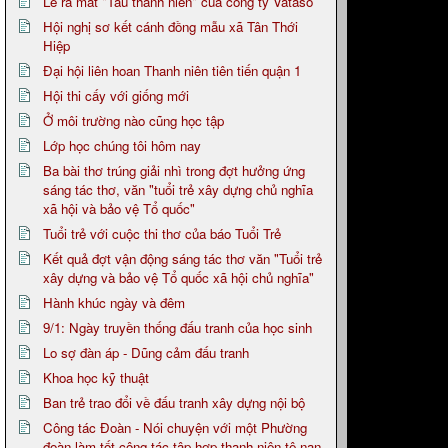
Lễ ra mắt "Tàu thanh niên" của công ty Vataso
Hội nghị sơ kết cánh đồng mẫu xã Tân Thới
Hiệp
Đại hội liên hoan Thanh niên tiên tiến quận 1
Hội thi cấy với giống mới
Ở môi trường nào cũng học tập
Lớp học chúng tôi hôm nay
Ba bài thơ trúng giải nhì trong đợt hưởng ứng
sáng tác thơ, văn "tuổi trẻ xây dựng chủ nghĩa
xã hội và bảo vệ Tổ quốc"
Tuổi trẻ với cuộc thi thơ của báo Tuổi Trẻ
Kết quả đợt vận động sáng tác thơ văn "Tuổi trẻ
xây dựng và bảo vệ Tổ quốc xã hội chủ nghĩa"
Hành khúc ngày và đêm
9/1: Ngày truyền thống đấu tranh của học sinh
Lo sợ đàn áp - Dũng cảm đấu tranh
Khoa học kỹ thuật
Ban trẻ trao đổi về đấu tranh xây dựng nội bộ
Công tác Đoàn - Nói chuyện với một Phường
đoàn làm tốt công tác tập hợp thanh niên tệ nạn