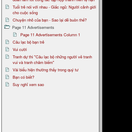
Tuổi trẻ nói với nhau - Giấc ngủ: Người cảnh giới
cho cuộc sống
Chuyện nhỏ của bạn - Sao lại dễ buồn thế?
Page 11 Advertisements
Page 11 Advertisements Column 1
Câu lạc bộ bạn trẻ
Vui cười
Tranh dự thi "Câu lạc bộ những người vẽ tranh
vui và tranh châm biếm"
Vài biểu hiện thường thấy trong quý tư
Bạn có biết?
Suy nghĩ xem sao