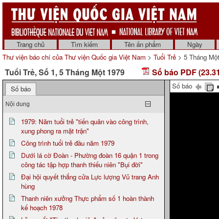
Trang chủ
Tìm kiếm
Tên ấn phẩm
Ngày
Thư viện báo chí của Thư viện Quốc gia Việt Nam
>
Tuổi Trẻ
> 5 Tháng Một
Tuổi Trẻ, Số 1, 5 Tháng Một 1979
Số báo PDF (23.3
Số báo
Số báo
Nội dung
1979: Năm tuổi trẻ "tiến quân vào công trình,
xung phong ra mặt trận"
Công trình tuổi trẻ đầu năm 1979
Dưới lá cờ Đoàn - Phường đoàn 16 quận 1 trong
công tác tập hợp thanh thiếu niên "Bụi đời"
Đại hội quyết thắng cửa Lực lượng Vũ trang Anh
hùng
Thanh niên xưởng Thực phẩm số 1 hoàn thành
kế hoạch 1978