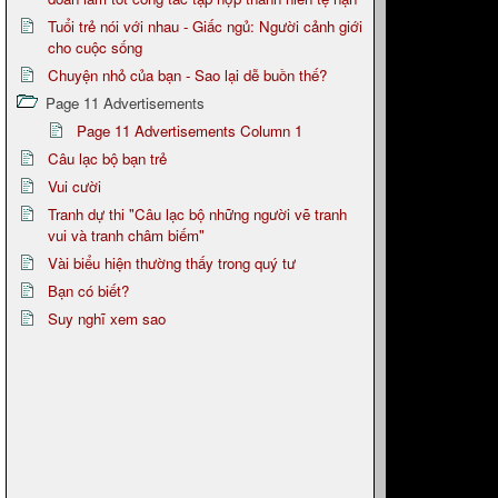
Tuổi trẻ nói với nhau - Giấc ngủ: Người cảnh giới
cho cuộc sống
Chuyện nhỏ của bạn - Sao lại dễ buồn thế?
Page 11 Advertisements
Page 11 Advertisements Column 1
Câu lạc bộ bạn trẻ
Vui cười
Tranh dự thi "Câu lạc bộ những người vẽ tranh
vui và tranh châm biếm"
Vài biểu hiện thường thấy trong quý tư
Bạn có biết?
Suy nghĩ xem sao