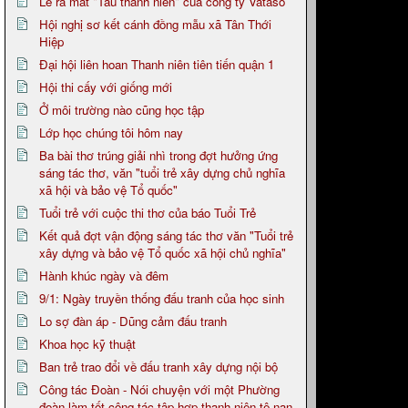
Lễ ra mắt "Tàu thanh niên" của công ty Vataso
Hội nghị sơ kết cánh đồng mẫu xã Tân Thới
Hiệp
Đại hội liên hoan Thanh niên tiên tiến quận 1
Hội thi cấy với giống mới
Ở môi trường nào cũng học tập
Lớp học chúng tôi hôm nay
Ba bài thơ trúng giải nhì trong đợt hưởng ứng
sáng tác thơ, văn "tuổi trẻ xây dựng chủ nghĩa
xã hội và bảo vệ Tổ quốc"
Tuổi trẻ với cuộc thi thơ của báo Tuổi Trẻ
Kết quả đợt vận động sáng tác thơ văn "Tuổi trẻ
xây dựng và bảo vệ Tổ quốc xã hội chủ nghĩa"
Hành khúc ngày và đêm
9/1: Ngày truyền thống đấu tranh của học sinh
Lo sợ đàn áp - Dũng cảm đấu tranh
Khoa học kỹ thuật
Ban trẻ trao đổi về đấu tranh xây dựng nội bộ
Công tác Đoàn - Nói chuyện với một Phường
đoàn làm tốt công tác tập hợp thanh niên tệ nạn