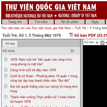
Trang chủ
Tìm kiếm
Tên ấn phẩm
Ngày
Thư viện báo chí của Thư viện Quốc gia Việt Nam
>
Tuổi Trẻ
> 5 Tháng Một
Tuổi Trẻ, Số 1, 5 Tháng Một 1979
Số báo PDF (23.3
Số báo
Số báo
Nội dung
1979: Năm tuổi trẻ "tiến quân vào công trình,
xung phong ra mặt trận"
Công trình tuổi trẻ đầu năm 1979
Dưới lá cờ Đoàn - Phường đoàn 16 quận 1 trong
công tác tập hợp thanh thiếu niên "Bụi đời"
Đại hội quyết thắng cửa Lực lượng Vũ trang Anh
hùng
Thanh niên xưởng Thực phẩm số 1 hoàn thành
kế hoạch 1978