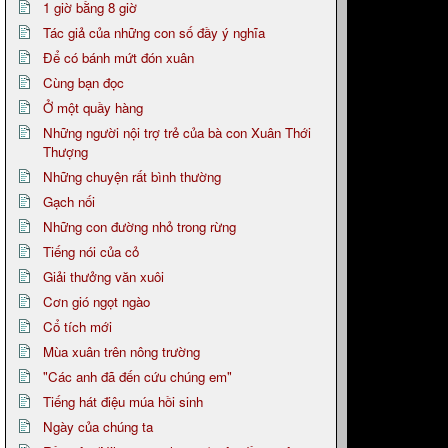
1 giờ bằng 8 giờ
Tác giả của những con số đầy ý nghĩa
Để có bánh mứt đón xuân
Cùng bạn đọc
Ở một quầy hàng
Những người nội trợ trẻ của bà con Xuân Thới
Thượng
Những chuyện rất bình thường
Gạch nối
Những con đường nhỏ trong rừng
Tiếng nói của cỏ
Giải thưởng văn xuôi
Cơn gió ngọt ngào
Cổ tích mới
Mùa xuân trên nông trường
"Các anh đã đến cứu chúng em"
Tiếng hát điệu múa hồi sinh
Ngày của chúng ta