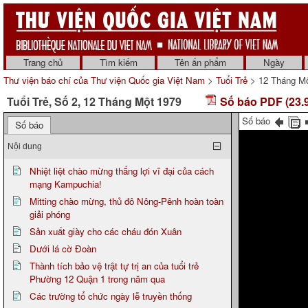
Trang chủ
Tìm kiếm
Tên ấn phẩm
Ngày
Thư viện báo chí của Thư viện Quốc gia Việt Nam
>
Tuổi Trẻ
> 12 Tháng Mộ
Tuổi Trẻ, Số 2, 12 Tháng Một 1979
Số báo PDF (23.
Số báo
Số báo
Nội dung
Nhiệt liệt chào mừng thắng lợi vĩ đại của cách
mạng Kampuchia!
Mitting chào mừng, thủ đô Nông-Pênh hoàn toàn
giải phóng
Sản xuất giày cho các cháu đón Xuân
Dưới lá cờ Đoàn
Thành tích bảo vệ trật tự trị an của tuổi trẻ
Phường 12 Quận 1 trong năm qua
Các trường tổ chức ngày lễ truyền thống