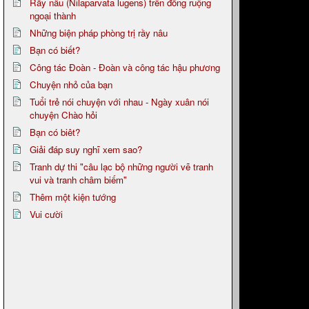
Rầy nâu (Nilaparvata lugens) trên đồng ruộng
ngoại thành
Những biện pháp phòng trị rầy nâu
Bạn có biết?
Công tác Đoàn - Đoàn và công tác hậu phương
Chuyện nhỏ của bạn
Tuổi trẻ nói chuyện với nhau - Ngày xuân nói
chuyện Chào hỏi
Bạn có biêt?
Giải đáp suy nghĩ xem sao?
Tranh dự thi "câu lạc bộ những người vẽ tranh
vui và tranh châm biếm"
Thêm một kiện tướng
Vui cười