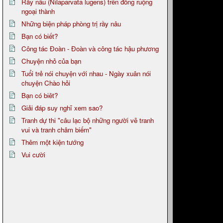
Rầy nâu (Nilaparvata lugens) trên đồng ruộng
ngoại thành
Những biện pháp phòng trị rầy nâu
Bạn có biết?
Công tác Đoàn - Đoàn và công tác hậu phương
Chuyện nhỏ của bạn
Tuổi trẻ nói chuyện với nhau - Ngày xuân nói
chuyện Chào hỏi
Bạn có biêt?
Giải đáp suy nghĩ xem sao?
Tranh dự thi "câu lạc bộ những người vẽ tranh
vui và tranh châm biếm"
Thêm một kiện tướng
Vui cười