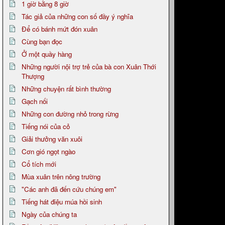
1 giờ bằng 8 giờ
Tác giả của những con số đầy ý nghĩa
Để có bánh mứt đón xuân
Cùng bạn đọc
Ở một quầy hàng
Những người nội trợ trẻ của bà con Xuân Thới
Thượng
Những chuyện rất bình thường
Gạch nối
Những con đường nhỏ trong rừng
Tiếng nói của cỏ
Giải thưởng văn xuôi
Cơn gió ngọt ngào
Cổ tích mới
Mùa xuân trên nông trường
"Các anh đã đến cứu chúng em"
Tiếng hát điệu múa hồi sinh
Ngày của chúng ta