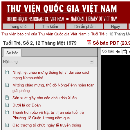
Trang chủ
Tìm kiếm
Tên ấn phẩm
Ngày
Thư viện báo chí của Thư viện Quốc gia Việt Nam
>
Tuổi Trẻ
> 12 Tháng Mộ
Tuổi Trẻ, Số 2, 12 Tháng Một 1979
Số báo PDF (23.
Số báo
Số báo
Nội dung
Nhiệt liệt chào mừng thắng lợi vĩ đại của cách
mạng Kampuchia!
Mitting chào mừng, thủ đô Nông-Pênh hoàn toàn
giải phóng
Sản xuất giày cho các cháu đón Xuân
Dưới lá cờ Đoàn
Thành tích bảo vệ trật tự trị an của tuổi trẻ
Phường 12 Quận 1 trong năm qua
Các trường tổ chức ngày lễ truyền thống