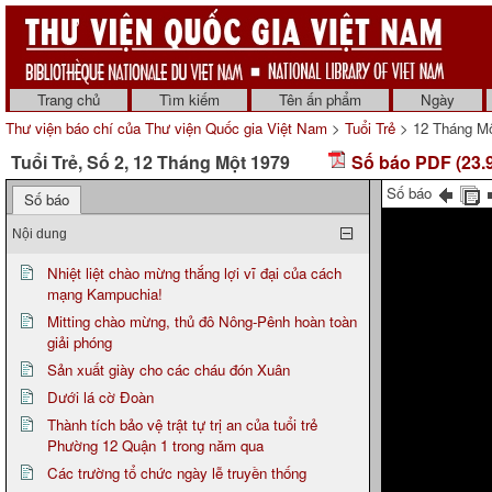
Trang chủ
Tìm kiếm
Tên ấn phẩm
Ngày
Thư viện báo chí của Thư viện Quốc gia Việt Nam
>
Tuổi Trẻ
> 12 Tháng Mộ
Tuổi Trẻ, Số 2, 12 Tháng Một 1979
Số báo PDF (23.
Số báo
Số báo
Nội dung
Nhiệt liệt chào mừng thắng lợi vĩ đại của cách
mạng Kampuchia!
Mitting chào mừng, thủ đô Nông-Pênh hoàn toàn
giải phóng
Sản xuất giày cho các cháu đón Xuân
Dưới lá cờ Đoàn
Thành tích bảo vệ trật tự trị an của tuổi trẻ
Phường 12 Quận 1 trong năm qua
Các trường tổ chức ngày lễ truyền thống