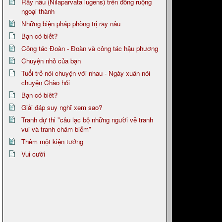
Rầy nâu (Nilaparvata lugens) trên đồng ruộng
ngoại thành
Những biện pháp phòng trị rầy nâu
Bạn có biết?
Công tác Đoàn - Đoàn và công tác hậu phương
Chuyện nhỏ của bạn
Tuổi trẻ nói chuyện với nhau - Ngày xuân nói
chuyện Chào hỏi
Bạn có biêt?
Giải đáp suy nghĩ xem sao?
Tranh dự thi "câu lạc bộ những người vẽ tranh
vui và tranh châm biếm"
Thêm một kiện tướng
Vui cười