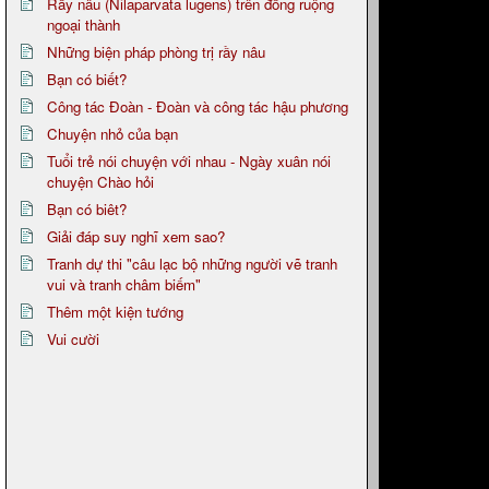
Rầy nâu (Nilaparvata lugens) trên đồng ruộng
ngoại thành
Những biện pháp phòng trị rầy nâu
Bạn có biết?
Công tác Đoàn - Đoàn và công tác hậu phương
Chuyện nhỏ của bạn
Tuổi trẻ nói chuyện với nhau - Ngày xuân nói
chuyện Chào hỏi
Bạn có biêt?
Giải đáp suy nghĩ xem sao?
Tranh dự thi "câu lạc bộ những người vẽ tranh
vui và tranh châm biếm"
Thêm một kiện tướng
Vui cười