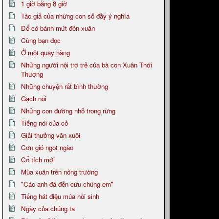
1 giờ bằng 8 giờ
Tác giả của những con số đầy ý nghĩa
Để có bánh mứt đón xuân
Cùng bạn đọc
Ở một quầy hàng
Những người nội trợ trẻ của bà con Xuân Thới
Thượng
Những chuyện rất bình thường
Gạch nối
Những con đường nhỏ trong rừng
Tiếng nói của cỏ
Giải thưởng văn xuôi
Cơn gió ngọt ngào
Cổ tích mới
Mùa xuân trên nông trường
"Các anh đã đến cứu chúng em"
Tiếng hát điệu múa hồi sinh
Ngày của chúng ta