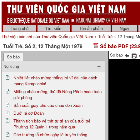
Trang chủ
Tìm kiếm
Tên ấn phẩm
Ngày
Thư viện báo chí của Thư viện Quốc gia Việt Nam
>
Tuổi Trẻ
> 12 Tháng Mộ
Tuổi Trẻ, Số 2, 12 Tháng Một 1979
Số báo PDF (23.
Số báo
Số báo
Nội dung
Nhiệt liệt chào mừng thắng lợi vĩ đại của cách
mạng Kampuchia!
Mitting chào mừng, thủ đô Nông-Pênh hoàn toàn
giải phóng
Sản xuất giày cho các cháu đón Xuân
Dưới lá cờ Đoàn
Thành tích bảo vệ trật tự trị an của tuổi trẻ
Phường 12 Quận 1 trong năm qua
Các trường tổ chức ngày lễ truyền thống