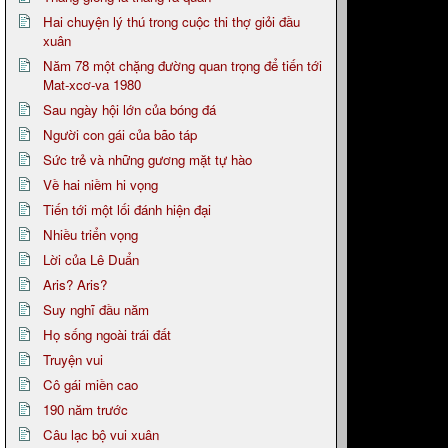
Hai chuyện lý thú trong cuộc thi thợ giỏi đầu
xuân
Năm 78 một chặng đường quan trọng để tiến tới
Mat-xcơ-va 1980
Sau ngày hội lớn của bóng đá
Người con gái của bão táp
Sức trẻ và những gương mặt tự hào
Về hai niềm hi vọng
Tiến tới một lối đánh hiện đại
Nhiều triển vọng
Lời của Lê Duẩn
Aris? Aris?
Suy nghĩ đầu năm
Họ sống ngoài trái đất
Truyện vui
Cô gái miền cao
190 năm trước
Câu lạc bộ vui xuân