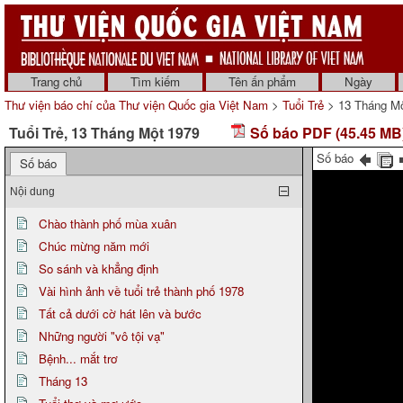
Trang chủ
Tìm kiếm
Tên ấn phẩm
Ngày
Thư viện báo chí của Thư viện Quốc gia Việt Nam
>
Tuổi Trẻ
> 13 Tháng Mộ
Tuổi Trẻ, 13 Tháng Một 1979
Số báo PDF (45.45 MB
Số báo
Số báo
Nội dung
Chào thành phố mùa xuân
Chúc mừng năm mới
So sánh và khẳng định
Vài hình ảnh về tuổi trẻ thành phố 1978
Tất cả dưới cờ hát lên và bước
Những người "vô tội vạ"
Bệnh... mắt trơ
Tháng 13