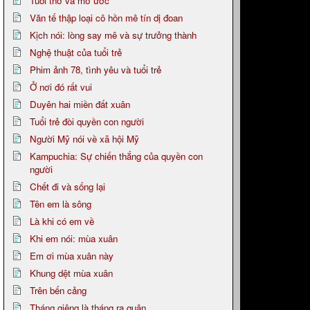
Tuổi thơ và mơ ước
Văn tế thập loại cô hồn mê tín dị đoan
Kịch nói: lòng say mê và sự trưởng thành
Nghệ thuật của tuổi trẻ
Phim ảnh 78, tình yêu và tuổi trẻ
Ở nơi đó rất vui
Duyên hai miền đất xuân
Tuổi trẻ đòi quyền con người
Người Mỹ nói về xã hội Mỹ
Kampuchia: Sự chiến thắng của quyền con
người
Chết đi và sống lại
Tên em là sông
Là khi có em về
Khi em nói: mùa xuân
Em ơi mùa xuân này
Khung dệt mùa xuân
Trên bến cảng
Tháng giêng là tháng ra quân