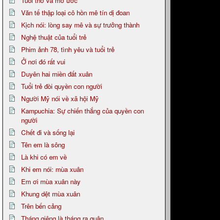
Tuổi thơ và mơ ước
Văn tế thập loại cô hồn mê tín dị đoan
Kịch nói: lòng say mê và sự trưởng thành
Nghệ thuật của tuổi trẻ
Phim ảnh 78, tình yêu và tuổi trẻ
Ở nơi đó rất vui
Duyên hai miền đất xuân
Tuổi trẻ đòi quyền con người
Người Mỹ nói về xã hội Mỹ
Kampuchia: Sự chiến thắng của quyền con
người
Chết đi và sống lại
Tên em là sông
Là khi có em về
Khi em nói: mùa xuân
Em ơi mùa xuân này
Khung dệt mùa xuân
Trên bến cảng
Tháng giêng là tháng ra quân