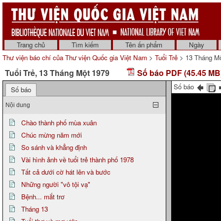
Trang chủ
Tìm kiếm
Tên ấn phẩm
Ngày
Thư viện báo chí của Thư viện Quốc gia Việt Nam
>
Tuổi Trẻ
> 13 Tháng Mộ
Tuổi Trẻ, 13 Tháng Một 1979
Số báo PDF (45.45 MB
Số báo
Số báo
Nội dung
Chào thành phố mùa xuân
Chúc mừng năm mới
So sánh và khẳng định
Vài hình ảnh về tuổi trẻ thành phố 1978
Tất cả dưới cờ hát lên và bước
Những người "vô tội vạ"
Bệnh... mắt trơ
Tháng 13