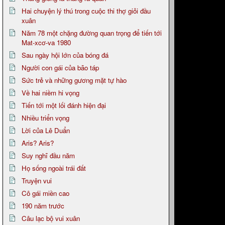
Hai chuyện lý thú trong cuộc thi thợ giỏi đầu
xuân
Năm 78 một chặng đường quan trọng để tiến tới
Mat-xcơ-va 1980
Sau ngày hội lớn của bóng đá
Người con gái của bão táp
Sức trẻ và những gương mặt tự hào
Về hai niềm hi vọng
Tiến tới một lối đánh hiện đại
Nhiều triển vọng
Lời của Lê Duẩn
Aris? Aris?
Suy nghĩ đầu năm
Họ sống ngoài trái đất
Truyện vui
Cô gái miền cao
190 năm trước
Câu lạc bộ vui xuân