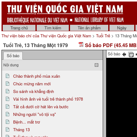
Trang chủ
Tìm kiếm
Tên ấn phẩm
Ngày
Thư viện báo chí của Thư viện Quốc gia Việt Nam
>
Tuổi Trẻ
> 13 Tháng Mộ
Tuổi Trẻ, 13 Tháng Một 1979
Số báo PDF (45.45 MB
Số báo
Số báo
Nội dung
Chào thành phố mùa xuân
Chúc mừng năm mới
So sánh và khẳng định
Vài hình ảnh về tuổi trẻ thành phố 1978
Tất cả dưới cờ hát lên và bước
Những người "vô tội vạ"
Bệnh... mắt trơ
Tháng 13