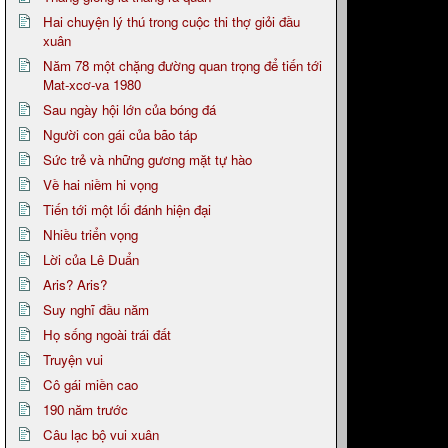
Hai chuyện lý thú trong cuộc thi thợ giỏi đầu
xuân
Năm 78 một chặng đường quan trọng để tiến tới
Mat-xcơ-va 1980
Sau ngày hội lớn của bóng đá
Người con gái của bão táp
Sức trẻ và những gương mặt tự hào
Về hai niềm hi vọng
Tiến tới một lối đánh hiện đại
Nhiều triển vọng
Lời của Lê Duẩn
Aris? Aris?
Suy nghĩ đầu năm
Họ sống ngoài trái đất
Truyện vui
Cô gái miền cao
190 năm trước
Câu lạc bộ vui xuân