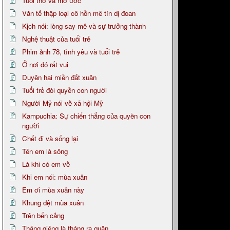
Tuổi thơ và mơ ước
Văn tế thập loại cô hồn mê tín dị đoan
Kịch nói: lòng say mê và sự trưởng thành
Nghệ thuật của tuổi trẻ
Phim ảnh 78, tình yêu và tuổi trẻ
Ở nơi đó rất vui
Duyên hai miền đất xuân
Tuổi trẻ đòi quyền con người
Người Mỹ nói về xã hội Mỹ
Kampuchia: Sự chiến thắng của quyền con
người
Chết đi và sống lại
Tên em là sông
Là khi có em về
Khi em nói: mùa xuân
Em ơi mùa xuân này
Khung dệt mùa xuân
Trên bến cảng
Tháng giêng là tháng ra quân