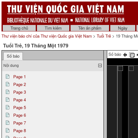
Trang chủ
Tìm kiếm
Tên ấn phẩm
Ngày
Thư viện báo chí của Thư viện Quốc gia Việt Nam
>
Tuổi Trẻ
> 19 Tháng Mộ
Tuổi Trẻ, 19 Tháng Một 1979
Số báo
Số báo
Nội dung
Page 1
Page 2
Page 3
Page 4
Page 5
Page 6
Page 7
Page 8