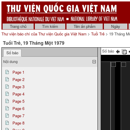
Trang chủ
Tìm kiếm
Tên ấn phẩm
Ngày
Thư viện báo chí của Thư viện Quốc gia Việt Nam
>
Tuổi Trẻ
> 19 Tháng Mộ
Tuổi Trẻ, 19 Tháng Một 1979
Số báo
Số báo
Nội dung
Page 1
Page 2
Page 3
Page 4
Page 5
Page 6
Page 7
Page 8