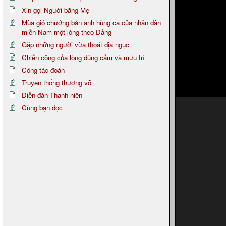
Xin gọi Người bằng Mẹ
Mùa gió chướng bản anh hùng ca của nhân dân
miền Nam một lòng theo Đảng
Gặp những người vừa thoát địa ngục
Chiến công của lòng dũng cảm và mưu trí
Công tác đoàn
Truyền thống thượng võ
Diễn đàn Thanh niên
Cùng bạn đọc