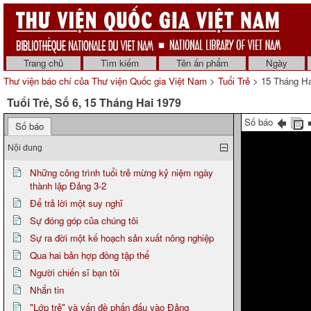
Trang chủ
Tìm kiếm
Tên ấn phẩm
Ngày
Thư viện báo chí của Thư viện Quốc gia Việt Nam
>
Tuổi Trẻ
> 15 Tháng Ha
Tuổi Trẻ, Số 6, 15 Tháng Hai 1979
Số báo
Số báo
Nội dung
Những công trình tuổi trẻ mừng kỷ niệm ngày
thành lập Đảng 3-2
Để trả lời một suy nghĩ
Sự đóng góp của chúng tôi
Sự ra đời một kế hoạch sản xuất nông nghiệp
Qua hai bản hợp đồng tập thể
Người chiến sĩ bạn tôi
Nhắn tin
"Lớp trẻ" và vấn đề phấn đấu vào Đảng