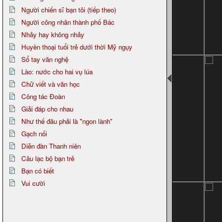
Người chiến sĩ bạn tôi (tiếp theo)
Người công nhân thành phố Bác
Nhảy hay không nhảy
Huyền thoại tuổi trẻ dưới thời Mỹ ngụy
Sổ tay văn nghệ
Lào: nước cho hai vụ lúa
Chữ viết và văn học
Công tác Đoàn
Giải đáp cho nhau
Như thế đâu phải là "ngon lành"
Gạch nối
Diễn đàn Thanh niên
Câu lạc bộ bạn trẻ
Bạn có biết
Vui cười