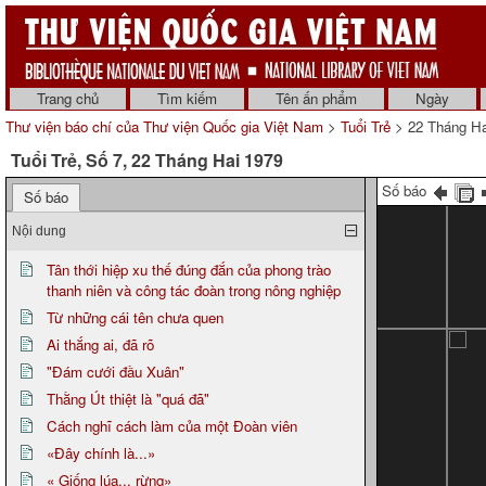
Trang chủ
Tìm kiếm
Tên ấn phẩm
Ngày
Thư viện báo chí của Thư viện Quốc gia Việt Nam
>
Tuổi Trẻ
> 22 Tháng Ha
Tuổi Trẻ, Số 7, 22 Tháng Hai 1979
Số báo
Số báo
Nội dung
Tân thới hiệp xu thế đúng đắn của phong trào
thanh niên và công tác đoàn trong nông nghiệp
Từ những cái tên chưa quen
Ai thắng ai, đã rõ
"Đám cưới đầu Xuân"
Thằng Út thiệt là "quá đã"
Cách nghĩ cách làm của một Đoàn viên
«Đây chính là...»
« Giống lúa... rừng»