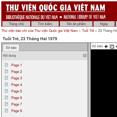
Trang chủ
Tìm kiếm
Tên ấn phẩm
Ngày
Thư viện báo chí của Thư viện Quốc gia Việt Nam
>
Tuổi Trẻ
> 23 Tháng Ha
Tuổi Trẻ, 23 Tháng Hai 1979
Số báo
Số báo
Nội dung
Page 1
Page 2
Page 3
Page 4
Page 5
Page 6
Page 7
Page 8