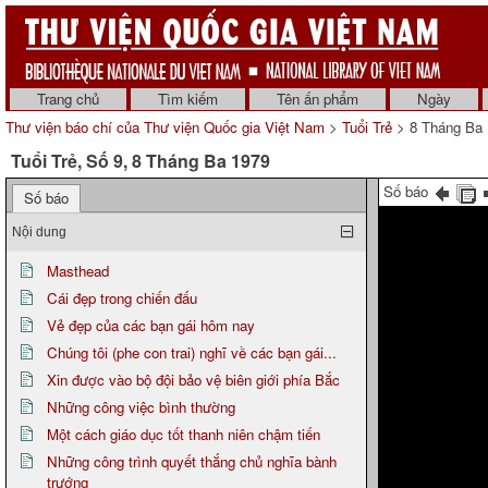
Trang chủ
Tìm kiếm
Tên ấn phẩm
Ngày
Thư viện báo chí của Thư viện Quốc gia Việt Nam
>
Tuổi Trẻ
> 8 Tháng Ba 
Tuổi Trẻ, Số 9, 8 Tháng Ba 1979
Số báo
Số báo
Nội dung
Masthead
Cái đẹp trong chiến đấu
Vẻ đẹp của các bạn gái hôm nay
Chúng tôi (phe con trai) nghĩ về các bạn gái...
Xin được vào bộ đội bảo vệ biên giới phía Bắc
Những công việc bình thường
Một cách giáo dục tốt thanh niên chậm tiến
Những công trình quyết thắng chủ nghĩa bành
trướng