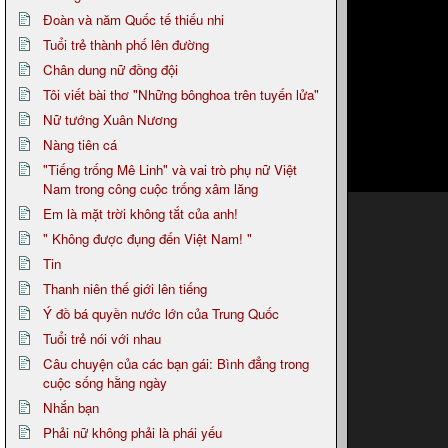
Đoàn và năm Quốc tế thiếu nhi
Tuổi trẻ thành phố lên đường
Chân dung nữ đồng đội
Tôi viết bài thơ "Những bônghoa trên tuyến lửa"
Nữ tướng Xuân Nương
Nàng tiên cá
"Tiếng trống Mê Linh" và vai trò phụ nữ Việt
Nam trong công cuộc trống xâm lăng
Em là mặt trời không tắt của anh!
" Không được đụng đến Việt Nam! "
Tin
Thanh niên thế giới lên tiếng
Ý đồ bá quyền nước lớn của Trung Quốc
Tuổi trẻ nói với nhau
Câu chuyện của các bạn gái: Bình đẳng trong
cuộc sống hằng ngày
Nhắn bạn
Phải nữ không phải là phái yếu