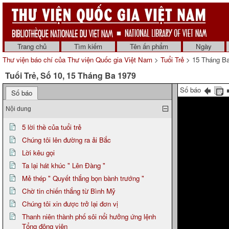
Trang chủ
Tìm kiếm
Tên ấn phẩm
Ngày
Thư viện báo chí của Thư viện Quốc gia Việt Nam
>
Tuổi Trẻ
> 15 Tháng B
Tuổi Trẻ, Số 10, 15 Tháng Ba 1979
Số báo
Số báo
Nội dung
5 lời thề của tuổi trẻ
Chúng tôi lên đường ra ải Bắc
Lời kêu gọi
Ta lại hát khúc " Lên Đàng "
Mẻ thép " Quyết thắng bọn bành trướng "
Chờ tin chiến thắng từ Bình Mỹ
Chúng tôi xin được trở lại đơn vị
Thanh niên thành phố sôi nổi hưởng ứng lệnh
Tổng động viên