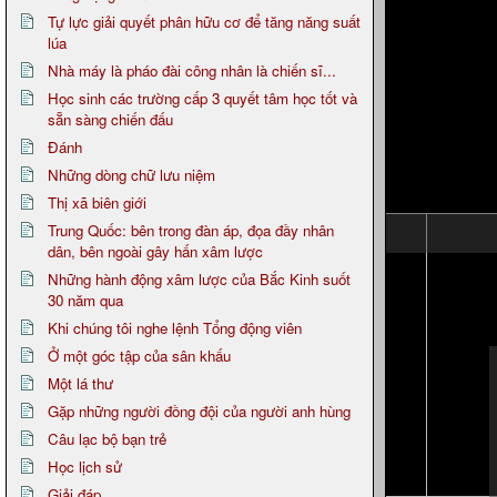
Tự lực giải quyết phân hữu cơ để tăng năng suất
lúa
Nhà máy là pháo đài công nhân là chiến sĩ...
Học sinh các trường cấp 3 quyết tâm học tốt và
sẵn sàng chiến đấu
Đánh
Những dòng chữ lưu niệm
Thị xã biên giới
Trung Quốc: bên trong đàn áp, đọa đầy nhân
dân, bên ngoài gây hấn xâm lược
Những hành động xâm lược của Bắc Kinh suốt
30 năm qua
Khi chúng tôi nghe lệnh Tổng động viên
Ở một góc tập của sân khấu
Một lá thư
Gặp những người đồng đội của người anh hùng
Câu lạc bộ bạn trẻ
Học lịch sử
Giải đáp