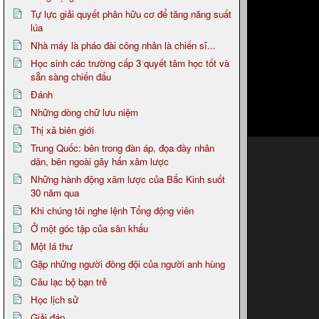
Tự lực giải quyết phân hữu cơ để tăng năng suất
lúa
Nhà máy là pháo đài công nhân là chiến sĩ...
Học sinh các trường cấp 3 quyết tâm học tốt và
sẵn sàng chiến đấu
Đánh
Những dòng chữ lưu niệm
Thị xã biên giới
Trung Quốc: bên trong đàn áp, đọa đầy nhân
dân, bên ngoài gây hấn xâm lược
Những hành động xâm lược của Bắc Kinh suốt
30 năm qua
Khi chúng tôi nghe lệnh Tổng động viên
Ở một góc tập của sân khấu
Một lá thư
Gặp những người đồng đội của người anh hùng
Câu lạc bộ bạn trẻ
Học lịch sử
Giải đáp