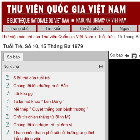
Trang chủ
Tìm kiếm
Tên ấn phẩm
Ngày
Thư viện báo chí của Thư viện Quốc gia Việt Nam
>
Tuổi Trẻ
> 15 Tháng B
Tuổi Trẻ, Số 10, 15 Tháng Ba 1979
Số báo
Số báo
Nội dung
5 lời thề của tuổi trẻ
Chúng tôi lên đường ra ải Bắc
Lời kêu gọi
Ta lại hát khúc " Lên Đàng "
Mẻ thép " Quyết thắng bọn bành trướng "
Chờ tin chiến thắng từ Bình Mỹ
Chúng tôi xin được trở lại đơn vị
Thanh niên thành phố sôi nổi hưởng ứng lệnh
Tổng động viên