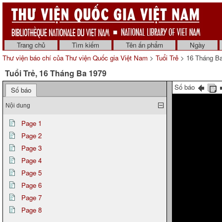
Trang chủ
Tìm kiếm
Tên ấn phẩm
Ngày
Thư viện báo chí của Thư viện Quốc gia Việt Nam
>
Tuổi Trẻ
> 16 Tháng B
Tuổi Trẻ, 16 Tháng Ba 1979
Số báo
Số báo
Nội dung
Page 1
Page 2
Page 3
Page 4
Page 5
Page 6
Page 7
Page 8