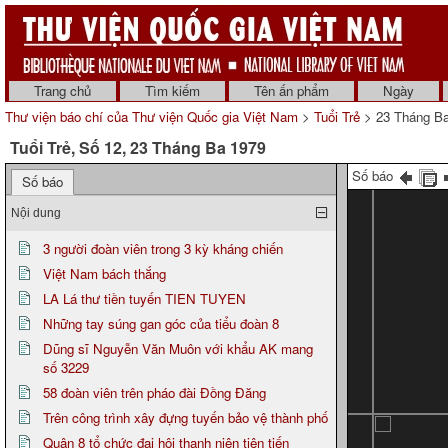
Trang chủ
Tìm kiếm
Tên ấn phẩm
Ngày
Thư viện báo chí của Thư viện Quốc gia Việt Nam
>
Tuổi Trẻ
> 23 Tháng B
Tuổi Trẻ, Số 12, 23 Tháng Ba 1979
Số báo
Số báo
Nội dung
3 người đoàn viên trong 3 kỳ kháng chiến
Việt Nam bách thắng
LA Lá thư tiền tuyến TIEN TUYEN
Những tay súng gan góc của tiểu đoàn 8
Dũng sĩ Nguyễn Văn Muôn với khẩu AK mang
số 3229
58 đoàn viên trên pháo đài Đồng Đăng
Trên công trình xây đựng tuyến bảo vệ thành phố
Quận 8 tổ chức đại hội thanh niên tiên tiến