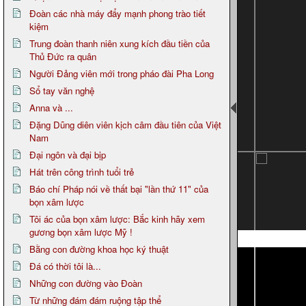
Đoàn các nhà máy đẩy mạnh phong trào tiết
kiệm
Trung đoàn thanh niên xung kích đầu tiền của
Thủ Đức ra quân
Người Đảng viên mới trong pháo đài Pha Long
Sổ tay văn nghệ
Anna và ...
Đặng Dũng diên viên kịch câm đầu tiên của Việt
Nam
Đại ngôn và đại bịp
Hát trên công trình tuổi trẻ
Báo chí Pháp nói về thất bại "lần thứ 11" của
bọn xâm lược
Tôi ác của bọn xâm lược: Bắc kinh hãy xem
gương bọn xâm lược Mỹ !
Page 6
Bằng con đường khoa học ký thuật
Đá có thời tôi là...
Những con đường vào Đoàn
Từ những đám đám ruộng tập thể