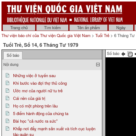
Trang chủ
Tìm kiếm
Tên ấn phẩm
Ngày
Thư viện báo chí của Thư viện Quốc gia Việt Nam
>
Tuổi Trẻ
> 6 Tháng Tư 
Tuổi Trẻ, Số 14, 6 Tháng Tư 1979
Số báo
Số báo
Nội dung
Những việc ở tuyến sau
Khi bước vào đợi thợ thủ công
Ước mơ của người nữ tu trẻ
Cái nền của giá trị
Họ có một phòng trên lầu
5 điểm hành động của chúng ta
Bài học "cả nước ra sức"
Khắp nơi đẩỵ mạnh sản xuất và tích cục luyện
tập quân sụ