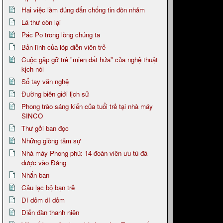
Hai việc làm đúng đắn chống tin đồn nhảm
Lá thư còn lại
Pác Po trong lòng chúng ta
Bản lĩnh của lóp diễn viên trẻ
Cuộc gặp gỡ trê "miền đất hứa" của nghệ thuật
kịch nói
Sổ tay văn nghệ
Đường biên giới lịch sử
Phong trào sáng kiến của tuổi trẻ tại nhà máy
SINCO
Thư gởi ban đọc
Những giòng tâm sự
Nhà máy Phong phú: 14 đoàn viên ưu tú đã
được vào Đảng
Nhắn ban
Câu lạc bộ bạn trẻ
Dí dỏm dí dỏm
Diễn đàn thanh niên