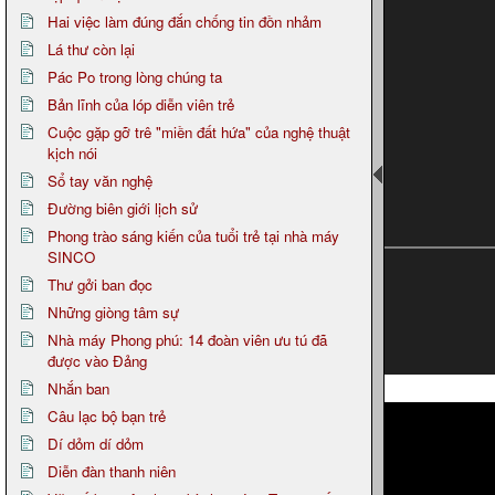
Hai việc làm đúng đắn chống tin đồn nhảm
Lá thư còn lại
Pác Po trong lòng chúng ta
Bản lĩnh của lóp diễn viên trẻ
Cuộc gặp gỡ trê "miền đất hứa" của nghệ thuật
kịch nói
Sổ tay văn nghệ
Đường biên giới lịch sử
Phong trào sáng kiến của tuổi trẻ tại nhà máy
SINCO
Thư gởi ban đọc
Những giòng tâm sự
Nhà máy Phong phú: 14 đoàn viên ưu tú đã
được vào Đảng
Nhắn ban
Page 7
Câu lạc bộ bạn trẻ
Dí dỏm dí dỏm
Diễn đàn thanh niên