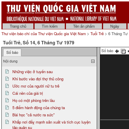
Trang chủ
Tìm kiếm
Tên ấn phẩm
Ngày
Thư viện báo chí của Thư viện Quốc gia Việt Nam
>
Tuổi Trẻ
> 6 Tháng Tư 
Tuổi Trẻ, Số 14, 6 Tháng Tư 1979
Số báo
Số báo
Nội dung
Những việc ở tuyến sau
Khi bước vào đợi thợ thủ công
Ước mơ của người nữ tu trẻ
Cái nền của giá trị
Họ có một phòng trên lầu
5 điểm hành động của chúng ta
Bài học "cả nước ra sức"
Khắp nơi đẩỵ mạnh sản xuất và tích cục luyện
tập quân sụ