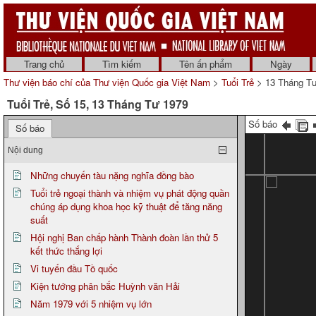
Trang chủ
Tìm kiếm
Tên ấn phẩm
Ngày
Thư viện báo chí của Thư viện Quốc gia Việt Nam
>
Tuổi Trẻ
> 13 Tháng T
Tuổi Trẻ, Số 15, 13 Tháng Tư 1979
Số báo
Số báo
Nội dung
Những chuyến tàu nặng nghĩa đồng bào
Tuổi trẻ ngoại thành và nhiệm vụ phát động quần
chúng áp dụng khoa học kỹ thuật để tăng năng
suất
Hội nghị Ban chấp hành Thành đoàn lần thử 5
kết thức thắng lợi
Vi tuyến đầu Tồ quốc
Kiện tướng phân bắc Huỳnh văn Hải
Năm 1979 với 5 nhiệm vụ lớn