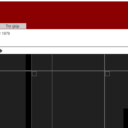
Trợ giúp
ư 1979