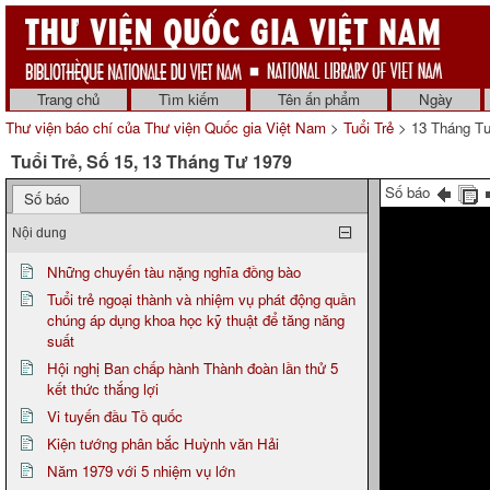
Trang chủ
Tìm kiếm
Tên ấn phẩm
Ngày
Thư viện báo chí của Thư viện Quốc gia Việt Nam
>
Tuổi Trẻ
> 13 Tháng T
Tuổi Trẻ, Số 15, 13 Tháng Tư 1979
Số báo
Số báo
Nội dung
Những chuyến tàu nặng nghĩa đồng bào
Tuổi trẻ ngoại thành và nhiệm vụ phát động quần
chúng áp dụng khoa học kỹ thuật để tăng năng
suất
Hội nghị Ban chấp hành Thành đoàn lần thử 5
kết thức thắng lợi
Vi tuyến đầu Tồ quốc
Kiện tướng phân bắc Huỳnh văn Hải
Năm 1979 với 5 nhiệm vụ lớn