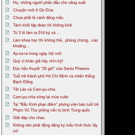
Họ, những người phấn đấu cho năng suất
Chuyện mới ở Gò Dừa
Chưa phải là cánh đồng mẫu
Tách khỏi tập đoàn thì không khá!
Từ 3 lit làm ra 514 ký và ...
Làm khoa học thì không thể...phóng chừng...vào
khoảng...
Ap-sa-ra trong ngày hội mới
Quý vị khán giả hãy nhìn kỹ!
Đọc tiểu thuyết "20 giờ" của Santo Pherenx
Tuổi trẻ thành phố Hồ Chí Minh và chiến thắng
Bạch Đằng
Tết Lào và Cam-pu-chia
Cam-pu-chia sống lại mùa xuân
Tại "Bắc Kinh phạn điếm" phóng viên báo tuổi trẻ
Phạm Vũ Thư phỏng vấn tù binh Trung quốc
Giải đáp cho nhau
Không nên phát động đăng ký kiểu hình thức lấy
có!