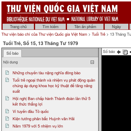
Trang chủ
Tìm kiếm
Tên ấn phẩm
Ngày
Thư viện báo chí của Thư viện Quốc gia Việt Nam
>
Tuổi Trẻ
> 13 Tháng T
Tuổi Trẻ, Số 15, 13 Tháng Tư 1979
Số báo
Số báo
Nội dung
Những chuyến tàu nặng nghĩa đồng bào
Tuổi trẻ ngoại thành và nhiệm vụ phát động quần
chúng áp dụng khoa học kỹ thuật để tăng năng
suất
Hội nghị Ban chấp hành Thành đoàn lần thử 5
kết thức thắng lợi
Vi tuyến đầu Tồ quốc
Kiện tướng phân bắc Huỳnh văn Hải
Năm 1979 với 5 nhiệm vụ lớn