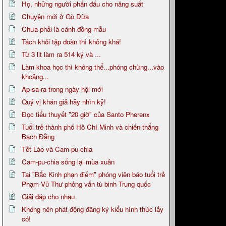
Họ, những người phấn đấu cho năng suất
Chuyện mới ở Gò Dừa
Chưa phải là cánh đồng mẫu
Tách khỏi tập đoàn thì không khá!
Từ 3 lit làm ra 514 ký và ...
Làm khoa học thì không thể...phóng chừng...vào
khoảng...
Ap-sa-ra trong ngày hội mới
Quý vị khán giả hãy nhìn kỹ!
Đọc tiểu thuyết "20 giờ" của Santo Pherenx
Tuổi trẻ thành phố Hồ Chí Minh và chiến thắng
Bạch Đằng
Tết Lào và Cam-pu-chia
Cam-pu-chia sống lại mùa xuân
Tại "Bắc Kinh phạn điếm" phóng viên báo tuổi trẻ
Phạm Vũ Thư phỏng vấn tù binh Trung quốc
Giải đáp cho nhau
Không nên phát động đăng ký kiểu hình thức lấy
có!