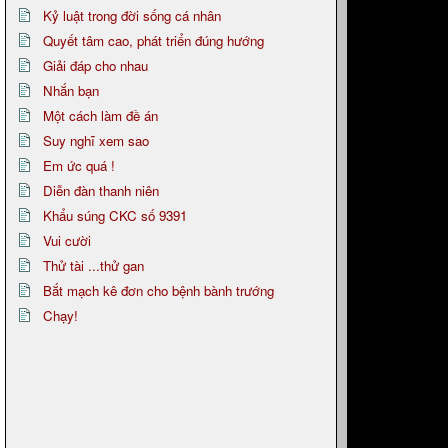
Kỷ luật trong đời sống cá nhân
Quyết tâm cao, phát triển đúng hướng
Giải đáp cho nhau
Nhắn bạn
Một cách làm đề án
Suy nghĩ xem sao
Em ức quá !
Diễn đàn thanh niên
Khẩu súng CKC số 9391
Vui cười
Thử tài ...thử gan
Bắt mạch kê đơn cho bệnh bành trướng
Chạy!