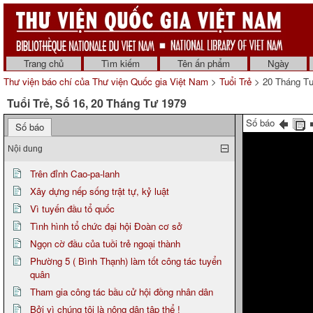
Trang chủ
Tìm kiếm
Tên ấn phẩm
Ngày
Thư viện báo chí của Thư viện Quốc gia Việt Nam
>
Tuổi Trẻ
> 20 Tháng T
Tuổi Trẻ, Số 16, 20 Tháng Tư 1979
Số báo
Số báo
Nội dung
Trên đỉnh Cao-pa-lanh
Xây dựng nếp sống trật tự, kỷ luật
Vì tuyến đầu tổ quốc
Tình hình tổ chức đại hội Đoàn cơ sở
Ngọn cờ đầu của tuồi trẻ ngoại thành
Phường 5 ( Bình Thạnh) làm tốt công tác tuyển
quân
Tham gia công tác bầu cử hội đồng nhân dân
Bởi vì chúng tôi là nông dân tập thể !