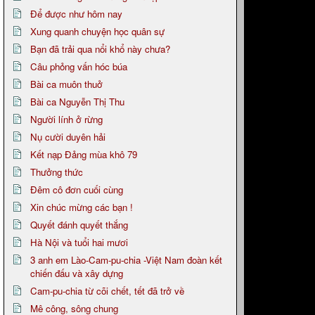
Để được như hôm nay
Xung quanh chuyện học quân sự
Bạn đã trải qua nổi khổ này chưa?
Câu phỏng vấn hóc búa
Bài ca muôn thuở
Bài ca Nguyễn Thị Thu
Người lính ở rừng
Nụ cười duyên hải
Kết nạp Đảng mùa khô 79
Thưởng thức
Đêm cô đơn cuối cùng
Xin chúc mừng các bạn !
Quyết đánh quyết thắng
Hà Nội và tuổi hai mươi
3 anh em Lào-Cam-pu-chia -Việt Nam đoàn kết
chiến đấu và xây dựng
Cam-pu-chia từ cõi chết, tết đã trở về
Mê công, sông chung