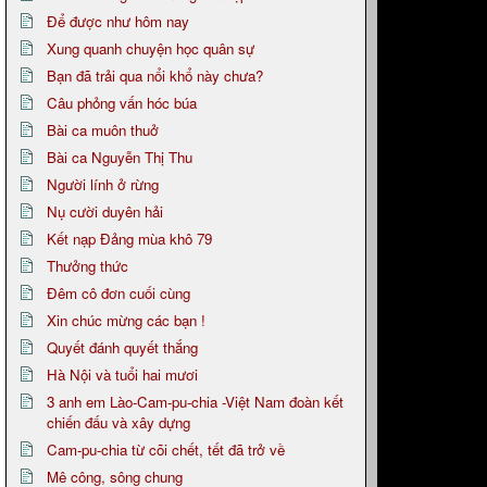
Để được như hôm nay
Xung quanh chuyện học quân sự
Bạn đã trải qua nổi khổ này chưa?
Câu phỏng vấn hóc búa
Bài ca muôn thuở
Bài ca Nguyễn Thị Thu
Người lính ở rừng
Nụ cười duyên hải
Kết nạp Đảng mùa khô 79
Thưởng thức
Đêm cô đơn cuối cùng
Xin chúc mừng các bạn !
Quyết đánh quyết thắng
Hà Nội và tuổi hai mươi
3 anh em Lào-Cam-pu-chia -Việt Nam đoàn kết
chiến đấu và xây dựng
Cam-pu-chia từ cõi chết, tết đã trở về
Mê công, sông chung