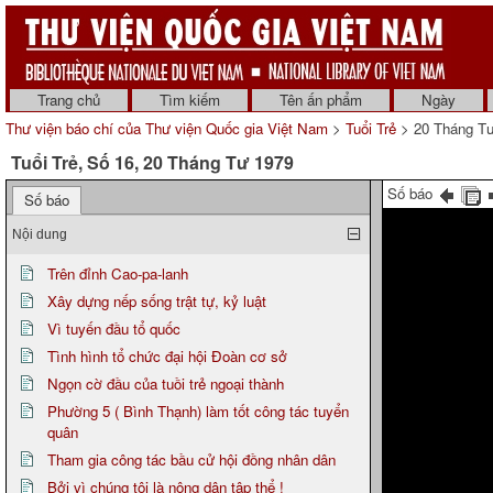
Trang chủ
Tìm kiếm
Tên ấn phẩm
Ngày
Thư viện báo chí của Thư viện Quốc gia Việt Nam
>
Tuổi Trẻ
> 20 Tháng T
Tuổi Trẻ, Số 16, 20 Tháng Tư 1979
Số báo
Số báo
Nội dung
Trên đỉnh Cao-pa-lanh
Xây dựng nếp sống trật tự, kỷ luật
Vì tuyến đầu tổ quốc
Tình hình tổ chức đại hội Đoàn cơ sở
Ngọn cờ đầu của tuồi trẻ ngoại thành
Phường 5 ( Bình Thạnh) làm tốt công tác tuyển
quân
Tham gia công tác bầu cử hội đồng nhân dân
Bởi vì chúng tôi là nông dân tập thể !