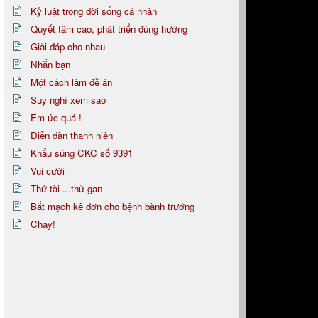
Kỷ luật trong đời sống cá nhân
Quyết tâm cao, phát triển đúng hướng
Giải đáp cho nhau
Nhắn bạn
Một cách làm đề án
Suy nghĩ xem sao
Em ức quá !
Diễn đàn thanh niên
Khẩu súng CKC số 9391
Vui cười
Thử tài ...thử gan
Bắt mạch kê đơn cho bệnh bành trướng
Chạy!