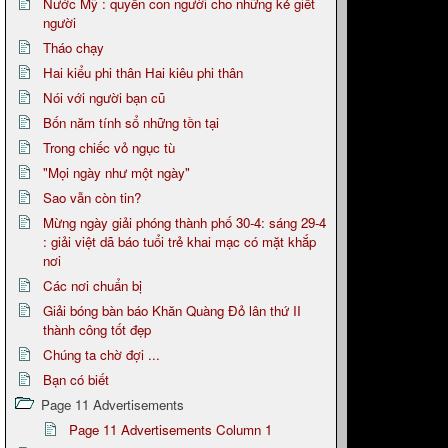
Nước Mỹ : quyền con người cho những kẻ giết
người
Tháo chạy
Hai kiểu phi thân Hai kiêu phi thân
Nói với người bạn cũ
Bốn năm tính sổ những tồn tại
Trong chiếc vỏ ngục tù
"Mọi ngày như một ngày"
Sao vẫn còn tin?
Mừng ngày giải phóng thành phố 30-4: sáng 29-4
: giải việt dã báo tuổi trẻ khai mạc có mặt khắp
nơi
Các nơi chuẩn bị
Giải bóng bàn báo Khăn Quàng Đỏ lân thứ II
thành công tốt đẹp
Chúng ta chờ đợi ...
Bạn có biết
Page 11 Advertisements
Page 11 Advertisements Column 1