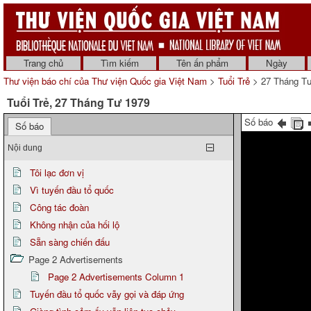
Trang chủ
Tìm kiếm
Tên ấn phẩm
Ngày
Thư viện báo chí của Thư viện Quốc gia Việt Nam
>
Tuổi Trẻ
> 27 Tháng T
Tuổi Trẻ, 27 Tháng Tư 1979
Số báo
Số báo
Nội dung
Tôi lạc đơn vị
Vì tuyến đầu tổ quốc
Công tác đoàn
Không nhận của hối lộ
Sẵn sàng chiến đấu
Page 2 Advertisements
Page 2 Advertisements Column 1
Tuyến đầu tổ quốc vẫy gọi và đáp ứng