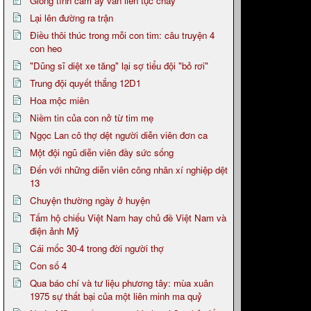
Giòng tình cảm ấy vẫn liên tục chảy
Lại lên đường ra trận
Điều thôi thúc trong mỗi con tim: câu truyện 4
con heo
"Dũng sĩ diệt xe tăng" lại sợ tiểu đội "bỏ rơi"
Trung đội quyết thắng 12D1
Hoa mộc miên
Niềm tin của con nở từ tim mẹ
Ngọc Lan cô thợ dệt người diễn viên đơn ca
Một đội ngũ diễn viên đầy sức sống
Đến với những diễn viên công nhân xí nghiệp dệt
13
Chuyện thường ngày ở huyện
Tấm hộ chiếu Việt Nam hay chủ đề Việt Nam và
điện ảnh Mỹ
Cái mốc 30-4 trong đời người thợ
Con số 4
Qua báo chí và tư liệu phương tây: mùa xuân
1975 sự thất bại của một liên minh ma quỷ