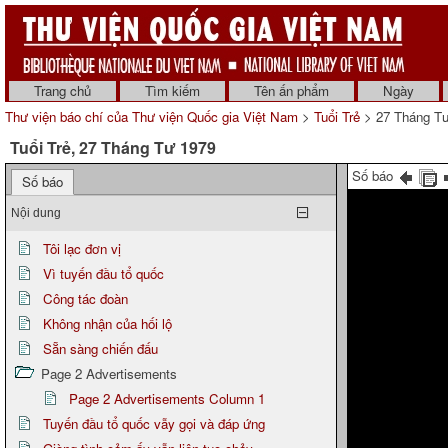
Trang chủ
Tìm kiếm
Tên ấn phẩm
Ngày
Thư viện báo chí của Thư viện Quốc gia Việt Nam
>
Tuổi Trẻ
> 27 Tháng T
Tuổi Trẻ, 27 Tháng Tư 1979
Số báo
Số báo
Nội dung
Tôi lạc đơn vị
Vì tuyến đầu tổ quốc
Công tác đoàn
Không nhận của hối lộ
Sẵn sàng chiến đấu
Page 2 Advertisements
Page 2 Advertisements Column 1
Tuyến đầu tổ quốc vẫy gọi và đáp ứng