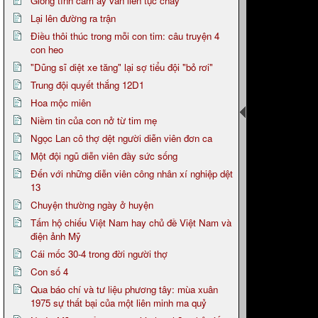
Giòng tình cảm ấy vẫn liên tục chảy
Lại lên đường ra trận
Điều thôi thúc trong mỗi con tim: câu truyện 4
con heo
"Dũng sĩ diệt xe tăng" lại sợ tiểu đội "bỏ rơi"
Trung đội quyết thắng 12D1
Hoa mộc miên
Niềm tin của con nở từ tim mẹ
Ngọc Lan cô thợ dệt người diễn viên đơn ca
Một đội ngũ diễn viên đầy sức sống
Đến với những diễn viên công nhân xí nghiệp dệt
13
Chuyện thường ngày ở huyện
Tấm hộ chiếu Việt Nam hay chủ đề Việt Nam và
điện ảnh Mỹ
Cái mốc 30-4 trong đời người thợ
Con số 4
Qua báo chí và tư liệu phương tây: mùa xuân
1975 sự thất bại của một liên minh ma quỷ