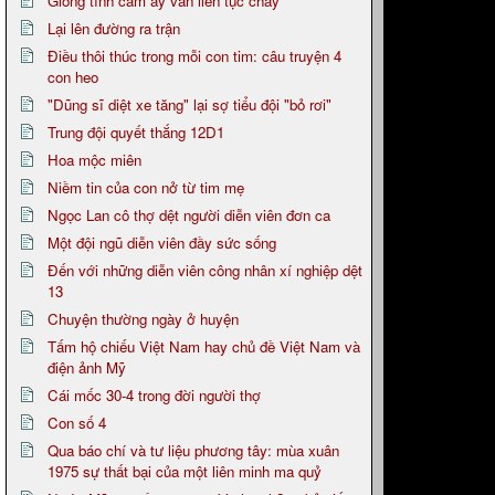
Giòng tình cảm ấy vẫn liên tục chảy
Lại lên đường ra trận
Điều thôi thúc trong mỗi con tim: câu truyện 4
con heo
"Dũng sĩ diệt xe tăng" lại sợ tiểu đội "bỏ rơi"
Trung đội quyết thắng 12D1
Hoa mộc miên
Niềm tin của con nở từ tim mẹ
Ngọc Lan cô thợ dệt người diễn viên đơn ca
Một đội ngũ diễn viên đầy sức sống
Đến với những diễn viên công nhân xí nghiệp dệt
13
Chuyện thường ngày ở huyện
Tấm hộ chiếu Việt Nam hay chủ đề Việt Nam và
điện ảnh Mỹ
Cái mốc 30-4 trong đời người thợ
Con số 4
Qua báo chí và tư liệu phương tây: mùa xuân
1975 sự thất bại của một liên minh ma quỷ