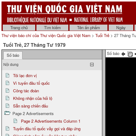
Trang chủ
Tìm kiếm
Tên ấn phẩm
Ngày
Thư viện báo chí của Thư viện Quốc gia Việt Nam
>
Tuổi Trẻ
> 27 Tháng T
Tuổi Trẻ, 27 Tháng Tư 1979
Số báo
Số báo
Nội dung
Tôi lạc đơn vị
Vì tuyến đầu tổ quốc
Công tác đoàn
Không nhận của hối lộ
Sẵn sàng chiến đấu
Page 2 Advertisements
Page 2 Advertisements Column 1
Tuyến đầu tổ quốc vẫy gọi và đáp ứng