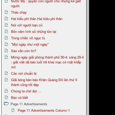
Nước Mỹ : quyền con người cho những kẻ giết
người
Tháo chạy
Hai kiểu phi thân Hai kiêu phi thân
Nói với người bạn cũ
Bốn năm tính sổ những tồn tại
Trong chiếc vỏ ngục tù
"Mọi ngày như một ngày"
Sao vẫn còn tin?
Mừng ngày giải phóng thành phố 30-4: sáng 29-4
: giải việt dã báo tuổi trẻ khai mạc có mặt khắp
nơi
Các nơi chuẩn bị
Giải bóng bàn báo Khăn Quàng Đỏ lân thứ II
thành công tốt đẹp
Chúng ta chờ đợi ...
Bạn có biết
Page 11 Advertisements
Page 11 Advertisements Column 1