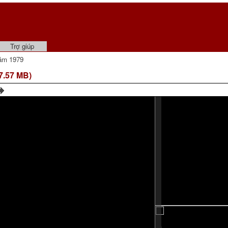
Trợ giúp
ăm 1979
7.57 MB)