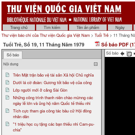
Trang chủ
Tìm kiếm
Tên ấn phẩm
Ngày
Thư viện báo chí của Thư viện Quốc gia Việt Nam
>
Tuổi Trẻ
> 11 Tháng N
Tuổi Trẻ, Số 19, 11 Tháng Năm 1979
Số báo PDF (1
Số báo
Số báo
Nội dung
Trên Mặt trận bảo vệ tài sản Xã hội Chủ nghĩa
Dưới lá cờ đoàn: Gương tốt bảo vệ của công
Lớp người mới ở cảng Sài Gòn
Những công trình thanh niên chào mừnng các
ngày lễ lớn và ủng hộ năm Quốc tế thiếu nhi
Tích cực tham gia công tác bầu cử Hội đồng
nhân dân
"1 triệu học cụ tặng các bạn thiếu nhi Cam-pu-
chia"