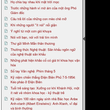
Họ chia tay nhau khi mặt trời mọc
Trước những hành vi mờ ám của một ông Phó
Giám đốc
Câu trả lời của những con mèo chê mỡ
Khi những người "ít nói" nổi giận
Ý nghĩ từ một cơn gió khuya
Nói với bạn, nói với trái tim mình
Thư gửi Minh Mẫn thân thương
Thường thức Nghệ thuật: Sân khấu ngôn ngữ
của nghệ thuật sân khấu
Những phát hiện khảo cổ có giá tri khoa học vặn
hóa
Sổ tay Văn nghệ: Phim tháng 5
Kỷ niệm chiến thắng Điện Biên Phủ 7-5-1954:
Kéo pháo ở Điện Biên
Tuổi trẻ sáng tạo: Xưởng cơ khí Khánh Hội, một
ít nét về nhóm khoa học - kỹ thuật trẻ
Kỷ niệm 100 năm ngày sinh nhà Bác học Anbe
Anh-xtanh (Albert Einsteinc): Anh-Xtanh, vĩ đại
và bình thường