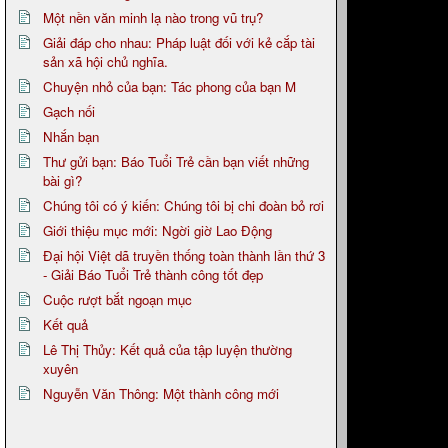
Một nền văn minh lạ nào trong vũ trụ?
Giải đáp cho nhau: Pháp luật đối với kẻ cắp tài
sản xã hội chủ nghĩa.
Chuyện nhỏ của bạn: Tác phong của bạn M
Gạch nối
Nhắn bạn
Thư gửi bạn: Báo Tuổi Trẻ cần bạn viết những
bài gì?
Chúng tôi có ý kiến: Chúng tôi bị chi đoàn bỏ rơi
Giới thiệu mục mới: Ngời giờ Lao Động
Đại hội Việt dã truyền thống toàn thành lần thứ 3
- Giải Báo Tuổi Trẻ thành công tốt đẹp
Cuộc rượt bắt ngoạn mục
Kết quả
Lê Thị Thủy: Kết quả của tập luyện thường
xuyên
Nguyễn Văn Thông: Một thành công mới