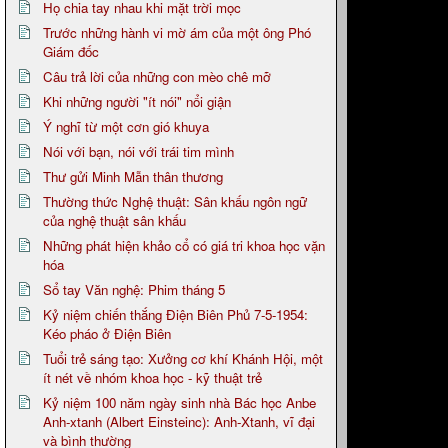
Họ chia tay nhau khi mặt trời mọc
Trước những hành vi mờ ám của một ông Phó
Giám đốc
Câu trả lời của những con mèo chê mỡ
Khi những người "ít nói" nổi giận
Ý nghĩ từ một cơn gió khuya
Nói với bạn, nói với trái tim mình
Thư gửi Minh Mẫn thân thương
Thường thức Nghệ thuật: Sân khấu ngôn ngữ
của nghệ thuật sân khấu
Những phát hiện khảo cổ có giá tri khoa học vặn
hóa
Sổ tay Văn nghệ: Phim tháng 5
Kỷ niệm chiến thắng Điện Biên Phủ 7-5-1954:
Kéo pháo ở Điện Biên
Tuổi trẻ sáng tạo: Xưởng cơ khí Khánh Hội, một
ít nét về nhóm khoa học - kỹ thuật trẻ
Kỷ niệm 100 năm ngày sinh nhà Bác học Anbe
Anh-xtanh (Albert Einsteinc): Anh-Xtanh, vĩ đại
và bình thường