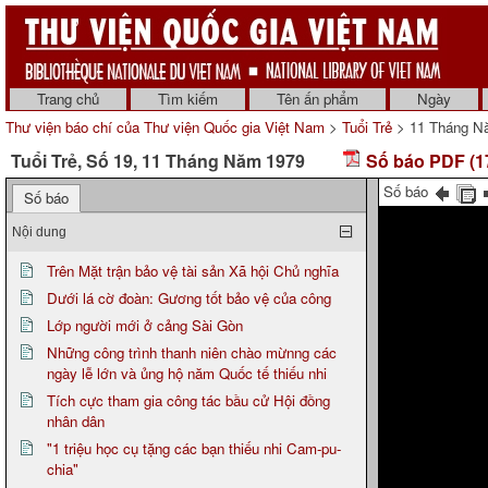
Trang chủ
Tìm kiếm
Tên ấn phẩm
Ngày
Thư viện báo chí của Thư viện Quốc gia Việt Nam
>
Tuổi Trẻ
> 11 Tháng N
Tuổi Trẻ, Số 19, 11 Tháng Năm 1979
Số báo PDF (1
Số báo
Số báo
Nội dung
Trên Mặt trận bảo vệ tài sản Xã hội Chủ nghĩa
Dưới lá cờ đoàn: Gương tốt bảo vệ của công
Lớp người mới ở cảng Sài Gòn
Những công trình thanh niên chào mừnng các
ngày lễ lớn và ủng hộ năm Quốc tế thiếu nhi
Tích cực tham gia công tác bầu cử Hội đồng
nhân dân
"1 triệu học cụ tặng các bạn thiếu nhi Cam-pu-
chia"