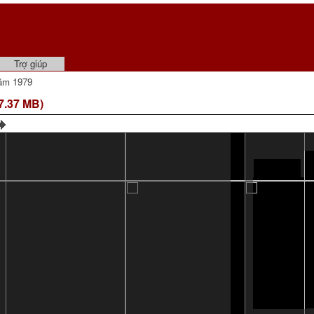
Trợ giúp
ăm 1979
7.37 MB)