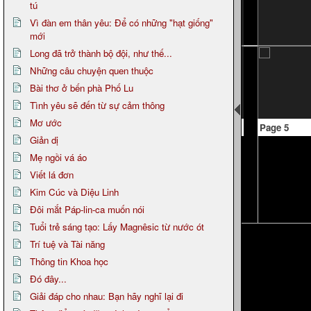
tú
Vì đàn em thân yêu: Để có những "hạt giống"
mới
Long đã trở thành bộ đội, như thế...
Những câu chuyện quen thuộc
Bài thơ ở bến phà Phố Lu
Tình yêu sẽ đến từ sự cảm thông
Mơ ước
Page 5
Giản dị
Mẹ ngồi vá áo
Viết lá đơn
Kim Cúc và Diệu Linh
Đôi mắt Páp-lin-ca muốn nói
Tuổi trẻ sáng tạo: Lấy Magnêsic từ nước ót
Trí tuệ và Tài năng
Thông tin Khoa học
Đó đây...
Giải đáp cho nhau: Bạn hãy nghĩ lại đi