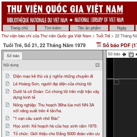
Trang chủ
Tìm kiếm
Tên ấn phẩm
Ngày
Thư viện báo chí của Thư viện Quốc gia Việt Nam
>
Tuổi Trẻ
> 22 Tháng N
Tuổi Trẻ, Số 21, 22 Tháng Năm 1979
Số báo PDF (1
Số báo
Số báo
Nội dung
Diện mạo kẻ thù và ý nghĩa những chuyến đi
Lê Hoàng Sơn, người đại diện của chúng tôi
Dưới lá cờ Đoàn: Có chúng tôi trên mặt trận xây
dựng kinh tế
Nông nghiệp: Thu hoạch 36ha lúa mới NN-3A
với năng suất trên 4 tấn/ha.
"1 vạn câu xanh nhớ Bác"
Học sinh: Kế hoạch hè của học sinh năm 1979.
Tổ chức: Giới thiệu cho Đảng 5000 đoàn viên ưu