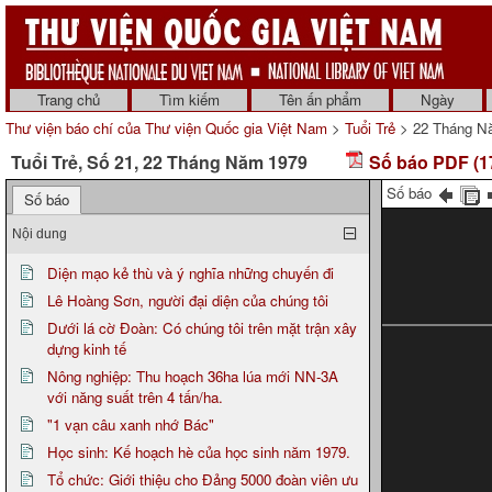
Trang chủ
Tìm kiếm
Tên ấn phẩm
Ngày
Thư viện báo chí của Thư viện Quốc gia Việt Nam
>
Tuổi Trẻ
> 22 Tháng N
Tuổi Trẻ, Số 21, 22 Tháng Năm 1979
Số báo PDF (1
Số báo
Số báo
Nội dung
Diện mạo kẻ thù và ý nghĩa những chuyến đi
Lê Hoàng Sơn, người đại diện của chúng tôi
Dưới lá cờ Đoàn: Có chúng tôi trên mặt trận xây
dựng kinh tế
Nông nghiệp: Thu hoạch 36ha lúa mới NN-3A
với năng suất trên 4 tấn/ha.
"1 vạn câu xanh nhớ Bác"
Học sinh: Kế hoạch hè của học sinh năm 1979.
Tổ chức: Giới thiệu cho Đảng 5000 đoàn viên ưu