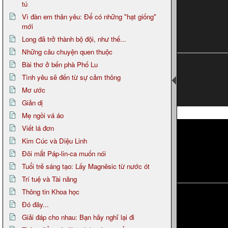
tú
Vì đàn em thân yêu: Để có những "hạt giống"
mới
Long đã trở thành bộ đội, như thế...
Những câu chuyện quen thuộc
Bài thơ ở bến phà Phố Lu
Tình yêu sẽ đến từ sự cảm thông
Mơ ước
Giản dị
Page 1
Mẹ ngồi vá áo
Viết lá đơn
Kim Cúc và Diệu Linh
Đôi mắt Páp-lin-ca muốn nói
Tuổi trẻ sáng tạo: Lấy Magnêsic từ nước ót
Trí tuệ và Tài năng
Thông tin Khoa học
Đó đây...
Giải đáp cho nhau: Bạn hãy nghĩ lại đi