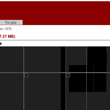
Trợ giúp
ăm 1979
7.37 MB)