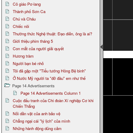
Cô giáo Pơ-lang
Thành phố Sơn Ca
Chú và Cháu
Chiếc nôi
Thường thức Nghệ thuật: Đạo diễn, ông là ai?
Giới thiệu phim tháng 5
Con mắt của người giải quyết
Page 13
Hương tràm
Người bạn bé nhỏ
Tôi đã gặp một "Tiểu tướng Hồng Bệ binh"
Ở Nước Mỹ người ta "đỡ đầu" em như thế
Page 14 Advertisements
Page 14 Advertisements Column 1
Cuộc đấu tranh của Chi đoàn Xí nghiệp Cơ khi
Chiến Thắng
Nỗi dằn vặt của anh bảo vệ
Chẳng ngại cái "lý lịch" của mình
Những hành động dũng cảm