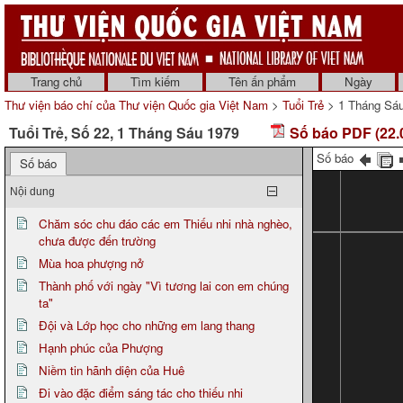
Trang chủ
Tìm kiếm
Tên ấn phẩm
Ngày
Thư viện báo chí của Thư viện Quốc gia Việt Nam
>
Tuổi Trẻ
> 1 Tháng Sá
Tuổi Trẻ, Số 22, 1 Tháng Sáu 1979
Số báo PDF (22.
Số báo
Số báo
Nội dung
Chăm sóc chu đáo các em Thiếu nhi nhà nghèo,
chưa được đến trường
Mùa hoa phượng nở
Thành phố với ngày "Vì tương lai con em chúng
ta"
Đội và Lớp học cho những em lang thang
Hạnh phúc của Phượng
Niềm tin hãnh diện của Huê
Đi vào đặc điểm sáng tác cho thiếu nhi