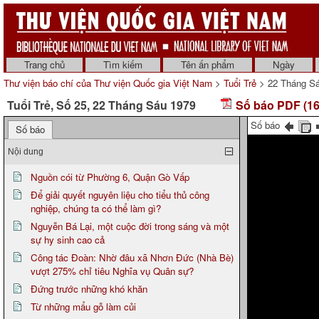
Trang chủ
Tìm kiếm
Tên ấn phẩm
Ngày
Thư viện báo chí của Thư viện Quốc gia Việt Nam
>
Tuổi Trẻ
> 22 Tháng S
Tuổi Trẻ, Số 25, 22 Tháng Sáu 1979
Số báo PDF (16
Số báo
Số báo
Nội dung
Nguồn cói từ Phường 6, Quận Gò Vấp
Để giải quyết nguyên liệu cho tiểu thủ công
nghiệp, chúng ta có thể làm gì?
Nguyễn Bá Lại, một cuộc đời trong sáng và một
sự hy sinh cao cả
Công tác Đoàn: Nhờ đâu xã Nhơn Đức (Nhà Bè)
vượt 275% chỉ tiêu Nghĩa vụ Quân sự?
Đứng trước những khó khăn
Từ những mẩu gỗ làm củi