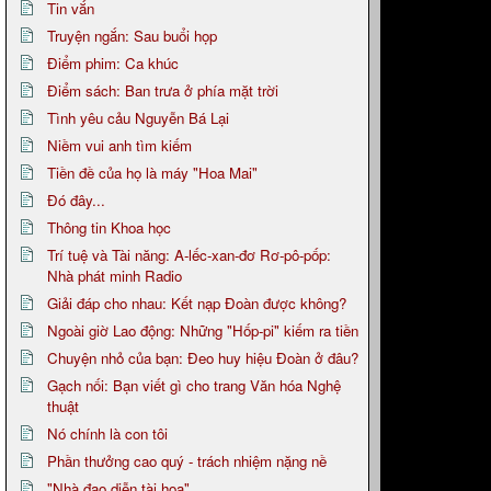
Tin vắn
Truyện ngắn: Sau buổi họp
Điểm phim: Ca khúc
Điểm sách: Ban trưa ở phía mặt trời
Tình yêu cảu Nguyễn Bá Lại
Niềm vui anh tìm kiếm
Tiền đề của họ là máy "Hoa Mai"
Đó đây...
Thông tin Khoa học
Trí tuệ và Tài năng: A-lếc-xan-đơ Rơ-pô-pốp:
Nhà phát minh Radio
Giải đáp cho nhau: Kết nạp Đoàn được không?
Ngoài giờ Lao động: Những "Hốp-pi" kiếm ra tiền
Chuyện nhỏ của bạn: Đeo huy hiệu Đoàn ở đâu?
Gạch nối: Bạn viết gì cho trang Văn hóa Nghệ
thuật
Nó chính là con tôi
Phần thưởng cao quý - trách nhiệm nặng nề
"Nhà đạo diễn tài hoa"