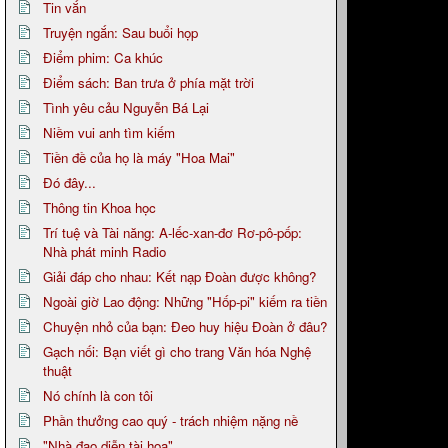
Tin vắn
Truyện ngắn: Sau buổi họp
Điểm phim: Ca khúc
Điểm sách: Ban trưa ở phía mặt trời
Tình yêu cảu Nguyễn Bá Lại
Niềm vui anh tìm kiếm
Tiền đề của họ là máy "Hoa Mai"
Đó đây...
Thông tin Khoa học
Trí tuệ và Tài năng: A-lếc-xan-đơ Rơ-pô-pốp:
Nhà phát minh Radio
Giải đáp cho nhau: Kết nạp Đoàn được không?
Ngoài giờ Lao động: Những "Hốp-pi" kiếm ra tiền
Chuyện nhỏ của bạn: Đeo huy hiệu Đoàn ở đâu?
Gạch nối: Bạn viết gì cho trang Văn hóa Nghệ
thuật
Nó chính là con tôi
Phần thưởng cao quý - trách nhiệm nặng nề
"Nhà đạo diễn tài hoa"