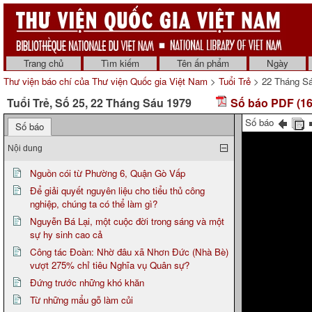
Trang chủ
Tìm kiếm
Tên ấn phẩm
Ngày
Thư viện báo chí của Thư viện Quốc gia Việt Nam
>
Tuổi Trẻ
> 22 Tháng S
Tuổi Trẻ, Số 25, 22 Tháng Sáu 1979
Số báo PDF (16
Số báo
Số báo
Nội dung
Nguồn cói từ Phường 6, Quận Gò Vấp
Để giải quyết nguyên liệu cho tiểu thủ công
nghiệp, chúng ta có thể làm gì?
Nguyễn Bá Lại, một cuộc đời trong sáng và một
sự hy sinh cao cả
Công tác Đoàn: Nhờ đâu xã Nhơn Đức (Nhà Bè)
vượt 275% chỉ tiêu Nghĩa vụ Quân sự?
Đứng trước những khó khăn
Từ những mẩu gỗ làm củi