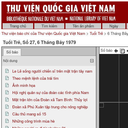
Trang chủ
Tìm kiếm
Tên ấn phẩm
Ngày
Thư viện báo chí của Thư viện Quốc gia Việt Nam
>
Tuổi Trẻ
> 6 Tháng Bả
Tuổi Trẻ, Số 27, 6 Tháng Bảy 1979
Số báo
Số báo
Nội dung
Le Lẽ sống người chiến sĩ trên mặt trận tây nam
Theo mệnh lệnh của trái tim
Ảnh minh họa
Hội nghị quân sự của đoàn các tỉnh phía Nam
Mặt trận lớn của Đoàn xã Tam Bình: Thủy lợi
Đoàn xã Phú Xuân tập trung cho nông nghiệp
Cầu thủ mang số 15
Những công trình mùa hè