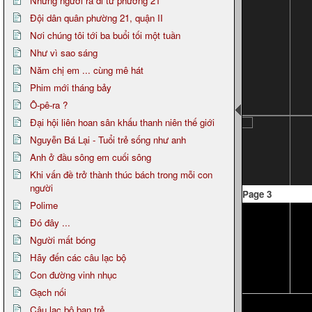
Những người ra đi từ phường 21
Đội dân quân phường 21, quận II
Nơi chúng tôi tới ba buổi tối một tuần
Như vì sao sáng
Năm chị em ... cùng mê hát
Phim mới tháng bảy
Ô-pê-ra ?
Đại hội liên hoan sân khấu thanh niên thế giới
Nguyễn Bá Lại - Tuổi trẻ sống như anh
Anh ở đầu sông em cuối sông
Khi vấn đề trở thành thúc bách trong mỗi con
người
Page 3
Polime
Đó đây ...
Người mất bóng
Hãy đến các câu lạc bộ
Con đường vinh nhục
Gạch nối
Câu lạc bộ bạn trẻ