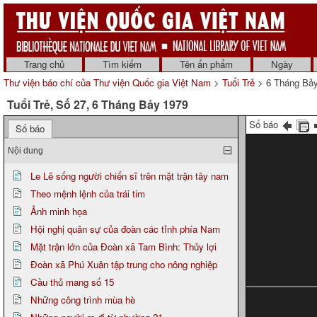
Trang chủ
Tìm kiếm
Tên ấn phẩm
Ngày
Thư viện báo chí của Thư viện Quốc gia Việt Nam
>
Tuổi Trẻ
> 6 Tháng Bả
Tuổi Trẻ, Số 27, 6 Tháng Bảy 1979
Số báo
Số báo
Nội dung
Le Lẽ sống người chiến sĩ trên mặt trận tây nam
Theo mệnh lệnh của trái tim
Ảnh minh họa
Hội nghị quân sự của đoàn các tỉnh phía Nam
Mặt trận lớn của Đoàn xã Tam Bình: Thủy lợi
Đoàn xã Phú Xuân tập trung cho nông nghiệp
Cầu thủ mang số 15
Những công trình mùa hè