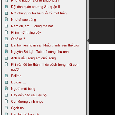
Những người ra đi từ phường 21
Đội dân quân phường 21, quận II
Nơi chúng tôi tới ba buổi tối một tuần
Như vì sao sáng
Năm chị em ... cùng mê hát
Phim mới tháng bảy
Ô-pê-ra ?
Đại hội liên hoan sân khấu thanh niên thế giới
Page 3
Nguyễn Bá Lại - Tuổi trẻ sống như anh
Anh ở đầu sông em cuối sông
Khi vấn đề trở thành thúc bách trong mỗi con
người
Polime
Đó đây ...
Người mất bóng
Hãy đến các câu lạc bộ
Con đường vinh nhục
Gạch nối
Câu lạc bộ bạn trẻ