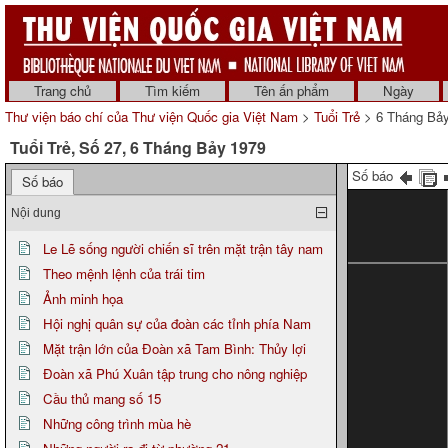
Trang chủ
Tìm kiếm
Tên ấn phẩm
Ngày
Thư viện báo chí của Thư viện Quốc gia Việt Nam
>
Tuổi Trẻ
> 6 Tháng Bả
Tuổi Trẻ, Số 27, 6 Tháng Bảy 1979
Số báo
Số báo
Nội dung
Le Lẽ sống người chiến sĩ trên mặt trận tây nam
Theo mệnh lệnh của trái tim
Ảnh minh họa
Hội nghị quân sự của đoàn các tỉnh phía Nam
Mặt trận lớn của Đoàn xã Tam Bình: Thủy lợi
Đoàn xã Phú Xuân tập trung cho nông nghiệp
Cầu thủ mang số 15
Những công trình mùa hè