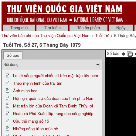
Trang chủ
Tìm kiếm
Tên ấn phẩm
Ngày
Thư viện báo chí của Thư viện Quốc gia Việt Nam
>
Tuổi Trẻ
> 6 Tháng Bả
Tuổi Trẻ, Số 27, 6 Tháng Bảy 1979
Số báo
Số báo
Nội dung
Le Lẽ sống người chiến sĩ trên mặt trận tây nam
Theo mệnh lệnh của trái tim
Ảnh minh họa
Hội nghị quân sự của đoàn các tỉnh phía Nam
Mặt trận lớn của Đoàn xã Tam Bình: Thủy lợi
Đoàn xã Phú Xuân tập trung cho nông nghiệp
Cầu thủ mang số 15
Những công trình mùa hè