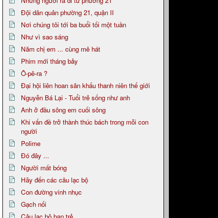
Những người ra đi từ phường 21
Đội dân quân phường 21, quận II
Nơi chúng tôi tới ba buổi tối một tuần
Như vì sao sáng
Năm chị em ... cùng mê hát
Phim mới tháng bảy
Ô-pê-ra ?
Đại hội liên hoan sân khấu thanh niên thế giới
Nguyễn Bá Lại - Tuổi trẻ sống như anh
Anh ở đầu sông em cuối sông
Khi vấn đề trở thành thúc bách trong mỗi con
người
Polime
Đó đây ...
Người mất bóng
Hãy đến các câu lạc bộ
Con đường vinh nhục
Gạch nối
Câu lạc bộ bạn trẻ