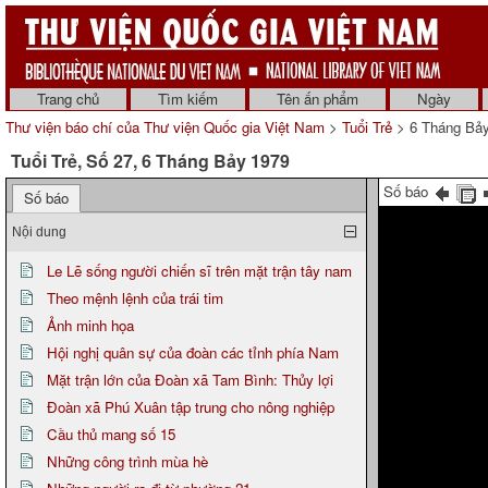
Trang chủ
Tìm kiếm
Tên ấn phẩm
Ngày
Thư viện báo chí của Thư viện Quốc gia Việt Nam
>
Tuổi Trẻ
> 6 Tháng Bả
Tuổi Trẻ, Số 27, 6 Tháng Bảy 1979
Số báo
Số báo
Nội dung
Le Lẽ sống người chiến sĩ trên mặt trận tây nam
Theo mệnh lệnh của trái tim
Ảnh minh họa
Hội nghị quân sự của đoàn các tỉnh phía Nam
Mặt trận lớn của Đoàn xã Tam Bình: Thủy lợi
Đoàn xã Phú Xuân tập trung cho nông nghiệp
Cầu thủ mang số 15
Những công trình mùa hè