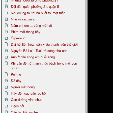
Những người ra đi từ phường 21
Đội dân quân phường 21, quận II
Nơi chúng tôi tới ba buổi tối một tuần
Như vì sao sáng
Năm chị em ... cùng mê hát
Phim mới tháng bảy
Ô-pê-ra ?
Đại hội liên hoan sân khấu thanh niên thế giới
Nguyễn Bá Lại - Tuổi trẻ sống như anh
Anh ở đầu sông em cuối sông
Khi vấn đề trở thành thúc bách trong mỗi con
người
Polime
Đó đây ...
Người mất bóng
Hãy đến các câu lạc bộ
Con đường vinh nhục
Gạch nối
Câu lạc bộ bạn trẻ