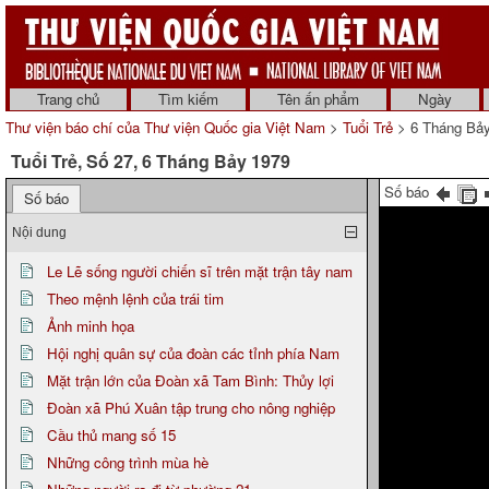
Trang chủ
Tìm kiếm
Tên ấn phẩm
Ngày
Thư viện báo chí của Thư viện Quốc gia Việt Nam
>
Tuổi Trẻ
> 6 Tháng Bả
Tuổi Trẻ, Số 27, 6 Tháng Bảy 1979
Số báo
Số báo
Nội dung
Le Lẽ sống người chiến sĩ trên mặt trận tây nam
Theo mệnh lệnh của trái tim
Ảnh minh họa
Hội nghị quân sự của đoàn các tỉnh phía Nam
Mặt trận lớn của Đoàn xã Tam Bình: Thủy lợi
Đoàn xã Phú Xuân tập trung cho nông nghiệp
Cầu thủ mang số 15
Những công trình mùa hè