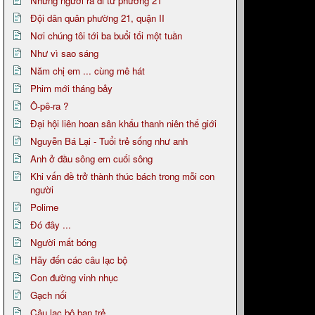
Những người ra đi từ phường 21
Đội dân quân phường 21, quận II
Nơi chúng tôi tới ba buổi tối một tuần
Như vì sao sáng
Năm chị em ... cùng mê hát
Phim mới tháng bảy
Ô-pê-ra ?
Đại hội liên hoan sân khấu thanh niên thế giới
Nguyễn Bá Lại - Tuổi trẻ sống như anh
Anh ở đầu sông em cuối sông
Khi vấn đề trở thành thúc bách trong mỗi con
người
Polime
Đó đây ...
Người mất bóng
Hãy đến các câu lạc bộ
Con đường vinh nhục
Gạch nối
Câu lạc bộ bạn trẻ