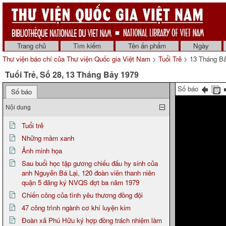
Trang chủ
Tìm kiếm
Tên ấn phẩm
Ngày
Thư viện báo chí của Thư viện Quốc gia Việt Nam
>
Tuổi Trẻ
> 13 Tháng B
Tuổi Trẻ, Số 28, 13 Tháng Bảy 1979
Số báo
Số báo
Nội dung
Tuổi trẻ
Những mầm xanh
Ảnh minh họa
Sau buổi học tập gương chiếu đấu hy sinh của
anh Nguyễn Bá Lại, 120 đoàn viên thanh niên
quận 5 đăng ký NVQS đợt ba năm 1979
Chiến công của tình yêu thương đồng đội
47 công trình ngành cơ khí luyện kim
Đoàn xã Phú Hữu ký hợp đồng trách nhiệm làm