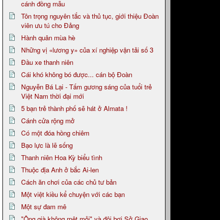
cánh đồng mẫu
Tôn trọng nguyên tắc và thủ tục, giới thiệu Đoàn
viên ưu tú cho Đảng
Hành quân mùa hè
Những vị «lương y» của xí nghiệp vận tải số 3
Đầu xe thanh niên
Cái khó không bó được... cán bộ Đoàn
Nguyễn Bá Lại - Tấm gương sáng của tuổi trẻ
Việt Nam thời đại mới
5 bạn trẻ thành phố sẽ hát ở Almata !
Cánh cửa rộng mở
Có một đóa hồng chiêm
Bạo lực là lẽ sống
Thanh niên Hoa Kỳ biểu tình
Thuộc địa Anh ở bắc Ai-len
Cách ăn chơi của các chủ tư bản
Một việt kiều kể chuyện với các bạn
Một sự đam mê
"Ông già không mệt mỏi" và đội bơi Sở Giao