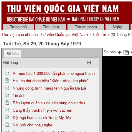
Trang chủ
Tìm kiếm
Tên ấn phẩm
Ngày
Thư viện báo chí của Thư viện Quốc gia Việt Nam
>
Tuổi Trẻ
> 20 Tháng B
Tuổi Trẻ, Số 29, 20 Tháng Bảy 1979
Số báo
Số báo
Nội dung
Vì mục tiêu 1.000.000 tấn phân cho ngoại thành
Hai lần đạt danh hiệu "Kiện tướng làm phân"
Những công trình mang tên Nguyễn Bá Lại
Tin ảnh
Rèn luyện quân sự để sẵn sàng chiến đấu
Càng thấy trách nhỉệm với các em
Đội ngũ học sinh xã Trung Mỹ Tây
Nói nhỏ cho nhau nghe