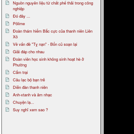
Nguồn nguyên liệu từ chất phế thải trong công
nghiệp
Đó đây ...
Pôlime
Đoàn thám hiểm Bắc cực của thanh niên Liên
Xô
Về vấn đề "Tỵ nạn" - Bổn cũ soạn lại
Giải đáp cho nhau
Đoàn viên học sinh không sinh hoạt hè ở
Phường
Cắm trại
Câu lạc bộ bạn trẻ
Diễn đàn thanh niên
Anh-xtanh và âm nhạc
Chuyện lạ...
Suy nghĩ xem sao ?