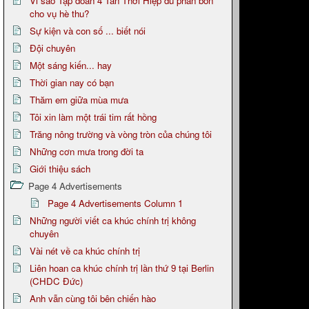
Vi sao Tập đoàn 4 Tân Thới Hiệp đủ phân bón
cho vụ hè thu?
Sự kiện và con số ... biết nói
Đội chuyên
Một sáng kiến... hay
Thời gian nay có bạn
Thăm em giữa mùa mưa
Tôi xin làm một trái tim rất hồng
Trăng nông trường và vòng tròn của chúng tôi
Những cơn mưa trong đời ta
Giới thiệu sách
Page 4 Advertisements
Page 4 Advertisements Column 1
Những người viết ca khúc chính trị không
chuyên
Vài nét về ca khúc chính trị
Liên hoan ca khúc chính trị lần thứ 9 tại Berlin
(CHDC Đức)
Anh vẫn cùng tôi bên chiến hào