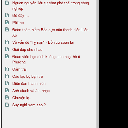
Nguồn nguyên liệu từ chất phế thải trong công
nghiệp
Đó đây ...
Pôlime
Đoàn thám hiểm Bắc cực của thanh niên Liên
Xô
Về vấn đề "Tỵ nạn" - Bổn cũ soạn lại
Giải đáp cho nhau
Đoàn viên học sinh không sinh hoạt hè ở
Phường
Cắm trại
Câu lạc bộ bạn trẻ
Diễn đàn thanh niên
Anh-xtanh và âm nhạc
Chuyện lạ...
Suy nghĩ xem sao ?