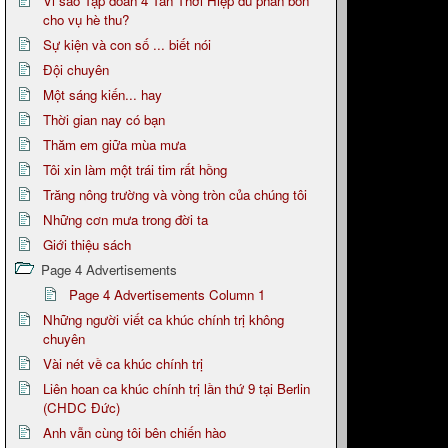
Vi sao Tập đoàn 4 Tân Thới Hiệp đủ phân bón
cho vụ hè thu?
Sự kiện và con số ... biết nói
Đội chuyên
Một sáng kiến... hay
Thời gian nay có bạn
Thăm em giữa mùa mưa
Tôi xin làm một trái tim rất hồng
Trăng nông trường và vòng tròn của chúng tôi
Những cơn mưa trong đời ta
Giới thiệu sách
Page 4 Advertisements
Page 4 Advertisements Column 1
Những người viết ca khúc chính trị không
chuyên
Vài nét về ca khúc chính trị
Liên hoan ca khúc chính trị lần thứ 9 tại Berlin
(CHDC Đức)
Anh vẫn cùng tôi bên chiến hào