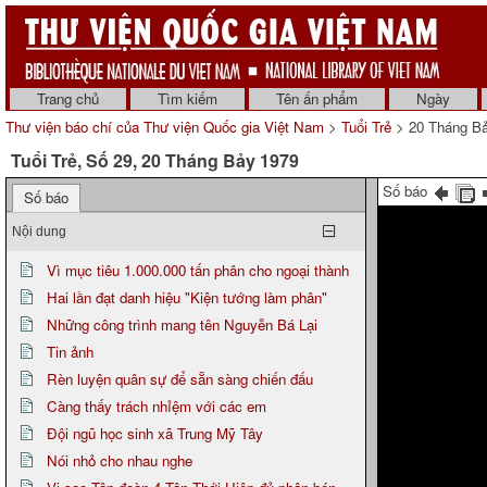
Trang chủ
Tìm kiếm
Tên ấn phẩm
Ngày
Thư viện báo chí của Thư viện Quốc gia Việt Nam
>
Tuổi Trẻ
> 20 Tháng B
Tuổi Trẻ, Số 29, 20 Tháng Bảy 1979
Số báo
Số báo
Nội dung
Vì mục tiêu 1.000.000 tấn phân cho ngoại thành
Hai lần đạt danh hiệu "Kiện tướng làm phân"
Những công trình mang tên Nguyễn Bá Lại
Tin ảnh
Rèn luyện quân sự để sẵn sàng chiến đấu
Càng thấy trách nhỉệm với các em
Đội ngũ học sinh xã Trung Mỹ Tây
Nói nhỏ cho nhau nghe