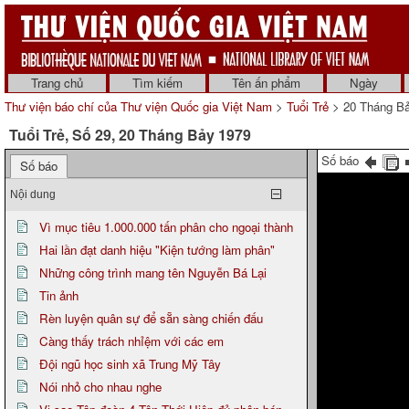
Trang chủ
Tìm kiếm
Tên ấn phẩm
Ngày
Thư viện báo chí của Thư viện Quốc gia Việt Nam
>
Tuổi Trẻ
> 20 Tháng B
Tuổi Trẻ, Số 29, 20 Tháng Bảy 1979
Số báo
Số báo
Nội dung
Vì mục tiêu 1.000.000 tấn phân cho ngoại thành
Hai lần đạt danh hiệu "Kiện tướng làm phân"
Những công trình mang tên Nguyễn Bá Lại
Tin ảnh
Rèn luyện quân sự để sẵn sàng chiến đấu
Càng thấy trách nhỉệm với các em
Đội ngũ học sinh xã Trung Mỹ Tây
Nói nhỏ cho nhau nghe