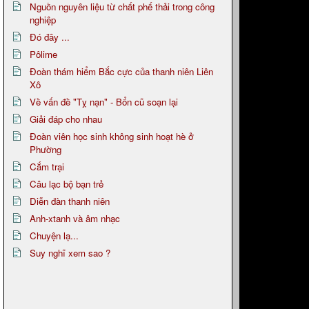
Nguồn nguyên liệu từ chất phế thải trong công
nghiệp
Đó đây ...
Pôlime
Đoàn thám hiểm Bắc cực của thanh niên Liên
Xô
Về vấn đề "Tỵ nạn" - Bổn cũ soạn lại
Giải đáp cho nhau
Đoàn viên học sinh không sinh hoạt hè ở
Phường
Cắm trại
Câu lạc bộ bạn trẻ
Diễn đàn thanh niên
Anh-xtanh và âm nhạc
Chuyện lạ...
Suy nghĩ xem sao ?