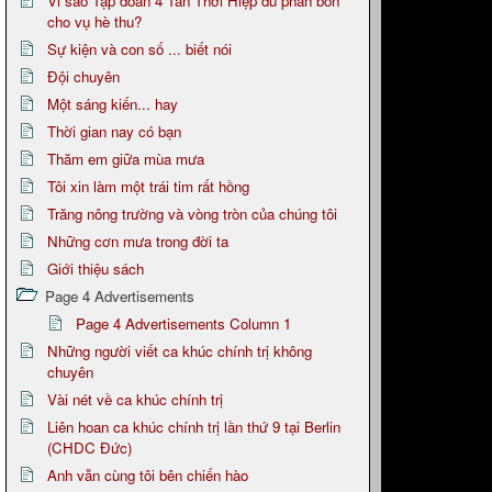
Vi sao Tập đoàn 4 Tân Thới Hiệp đủ phân bón
cho vụ hè thu?
Sự kiện và con số ... biết nói
Đội chuyên
Một sáng kiến... hay
Thời gian nay có bạn
Thăm em giữa mùa mưa
Tôi xin làm một trái tim rất hồng
Trăng nông trường và vòng tròn của chúng tôi
Những cơn mưa trong đời ta
Giới thiệu sách
Page 4 Advertisements
Page 4 Advertisements Column 1
Những người viết ca khúc chính trị không
chuyên
Vài nét về ca khúc chính trị
Liên hoan ca khúc chính trị lần thứ 9 tại Berlin
(CHDC Đức)
Anh vẫn cùng tôi bên chiến hào