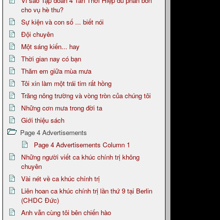
Vi sao Tập đoàn 4 Tân Thới Hiệp đủ phân bón
cho vụ hè thu?
Sự kiện và con số ... biết nói
Đội chuyên
Một sáng kiến... hay
Thời gian nay có bạn
Thăm em giữa mùa mưa
Tôi xin làm một trái tim rất hồng
Trăng nông trường và vòng tròn của chúng tôi
Những cơn mưa trong đời ta
Giới thiệu sách
Page 4 Advertisements
Page 4 Advertisements Column 1
Những người viết ca khúc chính trị không
chuyên
Vài nét về ca khúc chính trị
Liên hoan ca khúc chính trị lần thứ 9 tại Berlin
(CHDC Đức)
Anh vẫn cùng tôi bên chiến hào