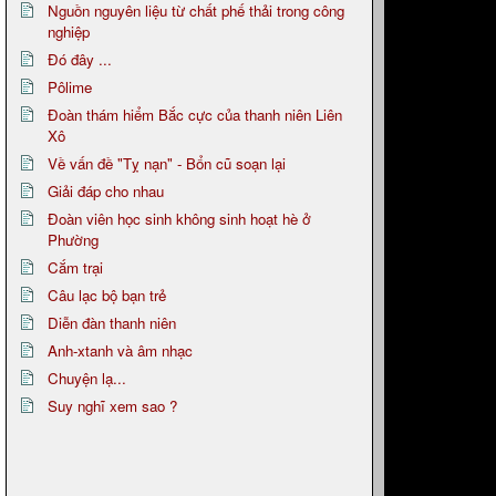
Nguồn nguyên liệu từ chất phế thải trong công
nghiệp
Đó đây ...
Pôlime
Đoàn thám hiểm Bắc cực của thanh niên Liên
Xô
Về vấn đề "Tỵ nạn" - Bổn cũ soạn lại
Giải đáp cho nhau
Đoàn viên học sinh không sinh hoạt hè ở
Phường
Cắm trại
Câu lạc bộ bạn trẻ
Diễn đàn thanh niên
Anh-xtanh và âm nhạc
Chuyện lạ...
Suy nghĩ xem sao ?