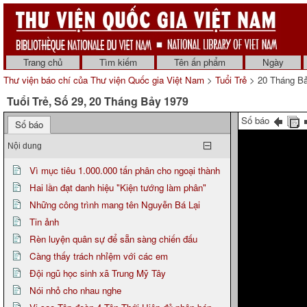
Trang chủ
Tìm kiếm
Tên ấn phẩm
Ngày
Thư viện báo chí của Thư viện Quốc gia Việt Nam
>
Tuổi Trẻ
> 20 Tháng B
Tuổi Trẻ, Số 29, 20 Tháng Bảy 1979
Số báo
Số báo
Nội dung
Vì mục tiêu 1.000.000 tấn phân cho ngoại thành
Hai lần đạt danh hiệu "Kiện tướng làm phân"
Những công trình mang tên Nguyễn Bá Lại
Tin ảnh
Rèn luyện quân sự để sẵn sàng chiến đấu
Càng thấy trách nhỉệm với các em
Đội ngũ học sinh xã Trung Mỹ Tây
Nói nhỏ cho nhau nghe