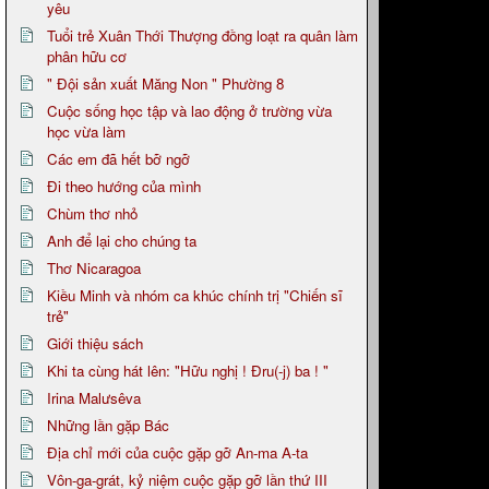
yêu
Tuổi trẻ Xuân Thới Thượng đồng loạt ra quân làm
phân hữu cơ
" Đội sản xuất Măng Non " Phường 8
Cuộc sống học tập và lao động ở trường vừa
học vừa làm
Các em đã hết bỡ ngỡ
Đi theo hướng của mình
Chùm thơ nhỏ
Anh để lại cho chúng ta
Thơ Nicaragoa
Kiều Minh và nhóm ca khúc chính trị "Chiến sĩ
trẻ"
Giới thiệu sách
Khi ta cùng hát lên: "Hữu nghị ! Đru(-j) ba ! "
Irina Malưsêva
Những lần gặp Bác
Địa chỉ mới của cuộc gặp gỡ An-ma A-ta
Vôn-ga-grát, kỷ niệm cuộc gặp gỡ lần thứ III