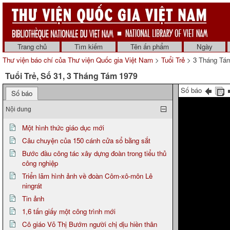
Trang chủ
Tìm kiếm
Tên ấn phẩm
Ngày
Thư viện báo chí của Thư viện Quốc gia Việt Nam
>
Tuổi Trẻ
> 3 Tháng Tá
Tuổi Trẻ, Số 31, 3 Tháng Tám 1979
Số báo
Số báo
Nội dung
Một hình thức giáo dục mới
Câu chuyện của 150 cánh cửa sổ bằng sắt
Bước đầu công tác xây dựng đoàn trong tiểu thủ
công nghiệp
Triển lãm hình ảnh về đoàn Côm-xô-môn Lê
ningrát
Tin ảnh
1,6 tấn giấy một công trình mới
Cô giáo Võ Thị Bướm người chị dịu hiền thân