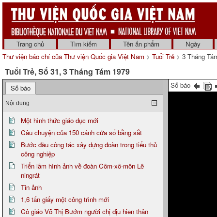
Trang chủ
Tìm kiếm
Tên ấn phẩm
Ngày
Thư viện báo chí của Thư viện Quốc gia Việt Nam
>
Tuổi Trẻ
> 3 Tháng Tá
Tuổi Trẻ, Số 31, 3 Tháng Tám 1979
Số báo
Số báo
Nội dung
Một hình thức giáo dục mới
Câu chuyện của 150 cánh cửa sổ bằng sắt
Bước đầu công tác xây dựng đoàn trong tiểu thủ
công nghiệp
Triển lãm hình ảnh về đoàn Côm-xô-môn Lê
ningrát
Tin ảnh
1,6 tấn giấy một công trình mới
Cô giáo Võ Thị Bướm người chị dịu hiền thân