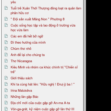
yêu
Tuổi trẻ Xuân Thới Thượng đồng loạt ra quân làm
phân hữu cơ
" Đội sản xuất Măng Non " Phường 8
Cuộc sống học tập và lao động ở trường vừa
học vừa làm
Các em đã hết bỡ ngỡ
Đi theo hướng của mình
Chùm thơ nhỏ
Anh để lại cho chúng ta
Thơ Nicaragoa
Kiều Minh và nhóm ca khúc chính trị "Chiến sĩ
trẻ"
Giới thiệu sách
Khi ta cùng hát lên: "Hữu nghị ! Đru(-j) ba ! "
Irina Malưsêva
Những lần gặp Bác
Địa chỉ mới của cuộc gặp gỡ An-ma A-ta
Vôn-ga-grát, kỷ niệm cuộc gặp gỡ lần thứ III